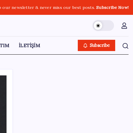
o our newsletter & never miss our best posts.
Subscribe Now!
TIM
İLETİŞİM
Subscribe
SON YAZILAR
Ford’dan Verimlilik Odaklı Elektrikli Pickup:
Fathom