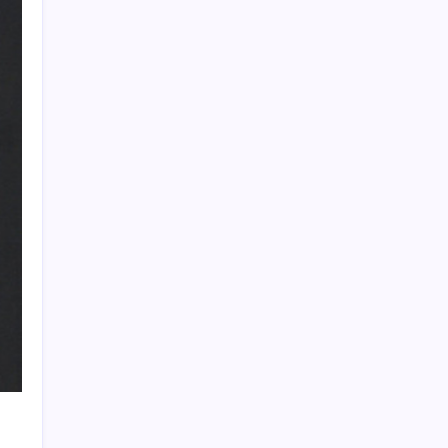
YENİ Partili Bülbül’den ‘sandık’ çıkışı: ‘Bir
tek o kaldı elimizde, size vermeyiz’
5.2 ton üretimle köprübaşı liderliği sırtladı
Google Health Verileri Artık Apple Health
ile Eşleşebiliyor
Kemal Kılıçdaroğlu, AKP’li Seyithan İzsiz ile
birlikte nikah şahitliği yaptı
Google’dan AI Studio Kararı: Mobil
Uygulama İptal Edildi
Çin, iki test uydusunu uzaya gönderdi
Meteoroloji tarih vererek açıkladı: İstanbul
dahil 8 il için kuvvetli rüzgar ve fırtına
uyarısı
ABD yaptırımları Küba’yı sıkıştırdı: 7 binden
fazla konteyner limanlarda bekletiliyor
Yeni rota ay