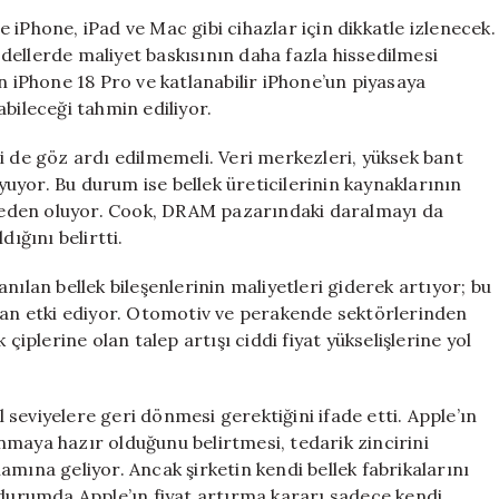
iPhone, iPad ve Mac gibi cihazlar için dikkatle izlenecek.
dellerde maliyet baskısının daha fazla hissedilmesi
n iPhone 18 Pro ve katlanabilir iPhone’un piyasaya
labileceği tahmin ediliyor.
i de göz ardı edilmemeli. Veri merkezleri, yüksek bant
uyuyor. Bu durum ise bellek üreticilerinin kaynaklarının
eden oluyor. Cook, DRAM pazarındaki daralmayı da
ığını belirtti.
lanılan bellek bileşenlerinin maliyetleri giderek artıyor; bu
udan etki ediyor. Otomotiv ve perakende sektörlerinden
çiplerine olan talep artışı ciddi fiyat yükselişlerine yol
seviyelere geri dönmesi gerektiğini ifade etti. Apple’ın
nmaya hazır olduğunu belirtmesi, tedarik zincirini
mına geliyor. Ancak şirketin kendi bellek fabrikalarını
 durumda Apple’ın fiyat artırma kararı sadece kendi