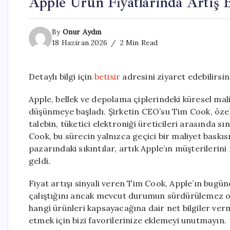
Apple Ürün Fiyatlarında Artış
By
Onur Aydın
18 Haziran 2026
2 Min Read
Detaylı bilgi için
betixir
adresini ziyaret edebilirsin
Apple, bellek ve depolama çiplerindeki küresel mali
düşünmeye başladı. Şirketin CEO’su Tim Cook, özel
talebin, tüketici elektroniği üreticileri arasında sın
Cook, bu sürecin yalnızca geçici bir maliyet baskıs
pazarındaki sıkıntılar, artık Apple’ın müşterilerin
geldi.
Fiyat artışı sinyali veren Tim Cook, Apple’ın bugü
çalıştığını ancak mevcut durumun sürdürülemez o
hangi ürünleri kapsayacağına dair net bilgiler ver
etmek için bizi favorilerinize eklemeyi unutmayın.