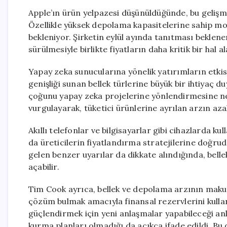
Apple’ın ürün yelpazesi düşünüldüğünde, bu gelişme 
Özellikle yüksek depolama kapasitelerine sahip mo
bekleniyor. Şirketin eylül ayında tanıtması beklene
sürülmesiyle birlikte fiyatların daha kritik bir hal a
Yapay zeka sunucularına yönelik yatırımların etkis
genişliği sunan bellek türlerine büyük bir ihtiyaç d
çoğunu yapay zeka projelerine yönlendirmesine n
vurgulayarak, tüketici ürünlerine ayrılan arzın azald
Akıllı telefonlar ve bilgisayarlar gibi cihazlarda kul
da üreticilerin fiyatlandırma stratejilerine doğr
gelen benzer uyarılar da dikkate alındığında, bellek 
açabilir.
Tim Cook ayrıca, bellek ve depolama arzının makul 
çözüm bulmak amacıyla finansal rezervlerini kulla
güçlendirmek için yeni anlaşmalar yapabileceği anla
kurma planları olmadığı da açıkça ifade edildi. Bu