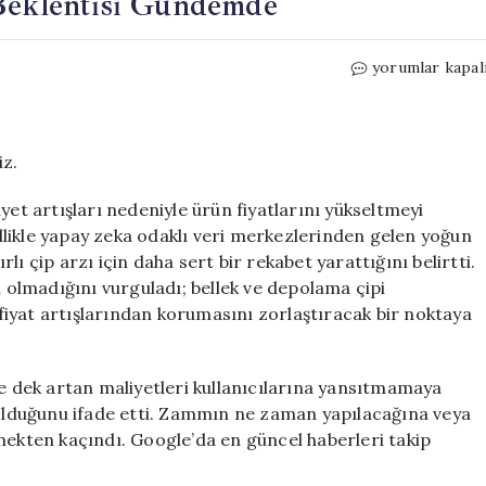
 Beklentisi Gündemde
Apple
yorumlar kapal
Ürün
Fiyatlarında
Artış
Beklentisi
iz.
Gündemde
için
yet artışları nedeniyle ürün fiyatlarını yükseltmeyi
likle yapay zeka odaklı veri merkezlerinden gelen yoğun
ırlı çip arzı için daha sert bir rekabet yarattığını belirtti.
ı olmadığını vurguladı; bellek ve depolama çipi
i fiyat artışlarından korumasını zorlaştıracak bir noktaya
ne dek artan maliyetleri kullanıcılarına yansıtmamaya
lduğunu ifade etti. Zammın ne zaman yapılacağına veya
mekten kaçındı. Google’da en güncel haberleri takip