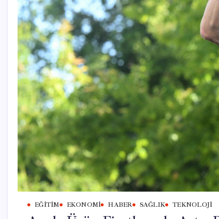
EĞITIM
EKONOMI
HABER
SAĞLIK
TEKNOLOJI