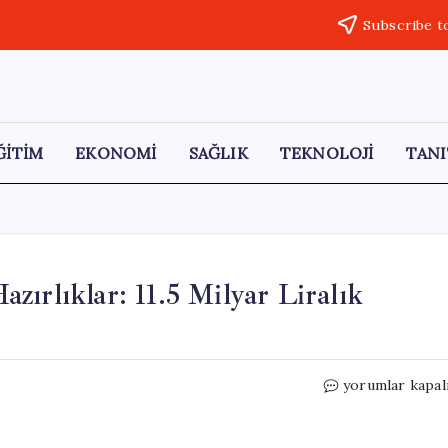
Subscribe t
ĞİTİM
EKONOMİ
SAĞLIK
TEKNOLOJİ
TANI
ırlıklar: 11.5 Milyar Liralık
Ankara’da
yorumlar kapal
NATO
Zirvesi
İçin