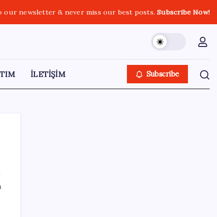
o our newsletter & never miss our best posts.
Subscribe Now!
TIM
İLETİŞİM
Subscribe
SON YAZILAR
ı
YENİ Partili Bülbül’den ‘sandık’ çıkışı: ‘Bir
tek o kaldı elimizde, size vermeyiz’