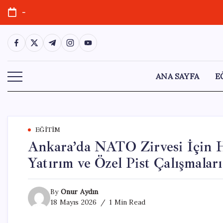
Skip
-
to
content
https://www.facebook.com/
https://twitter.com/
https://t.me/
https://www.instagram.com/
https://youtube.com/
ANA SAYFA
E
EĞITIM
Ankara’da NATO Zirvesi İçin Haz
Yatırım ve Özel Pist Çalışmaları
By
Onur Aydın
18 Mayıs 2026
1 Min Read