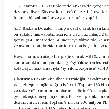
7-8 Temmuz 2026 tarihlerinde Ankara’da gerçekleşt
devam ediyor. Zirveye katılacak ülkelerin heyetler
önemli düzenlemeler ve geliştirmeler yapıldı.
ABD Başkanı Donald Trump’a özel olarak hazırlan
bir şekilde iniş yapabilmesi için pistin uzunluğu 2 
genişliği 42 metreden 60 metreye yükseltildi ve as
ve aydınlatma direklerinin kurulumu başladı. Ayrıca
Havalimanı, stratejik bir proje olarak Milli Savun
komutanlıklarının yer alacağı “Ay Yıldız Yerleşkesi”
kolaylaştırmak amacıyla “Ay Yıldız Köprüsü” ve 40 m
Ulaştırma Bakanı Abdulkadir Uraloğlu, havalimanın
gerçekleşme sağlandığını belirtti. Toplam 160 bin 
ve taksi yollarının tamamlanması ile birlikte topl
gerçekleştirileceği açıklandı. Pist ve apronların o
düzenlemeleri için toplam 9 milyar 506 milyon TL h
ile toplam maliyet 11.5 milyar liraya ulaşacak.