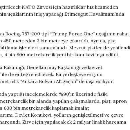
Hazırlıklar:
irilecek NATO Zirvesi için hazırlıklar hız kesmeden
11.5
inin uçaklarının iniş yapacağı Etimesgut Havalimanı’nda
Milyar
Liralık
Yatırım
an Boeing 757-200 tipi “Trump Force One” uçağının rahat
ve
bin 450 metreden 3 bin metreye çıkarıldı. Ayrıca, pist
Özel
faltlama işlemleri tamamlandı. Mevcut pistler de yenilend
Pist
, 4 bin 800 metrekarelik yeni bir konukevi inşa edildi.
Çalışmaları
için
ma Bakanlığı, Genelkurmay Başkanlığı ve kuvvet
 ile de entegre edilecek. Bu yerleşkeye erişimi
etrelik “Ankara Bulvarı Altgeçidi” de inşa ediliyor.
da yaptığı incelemelerde %90’ın üzerinde fiziki
metrekarelik bir alanda yapılan çalışmalarda, pist, apron
am 600 bin metrekarelik kaplamalı imalat
narımı, Devlet Konukevi, yolların genişletilmesi ve çevre
arcandı. Zirve için yapılacak ek 2 milyar liralık harcama