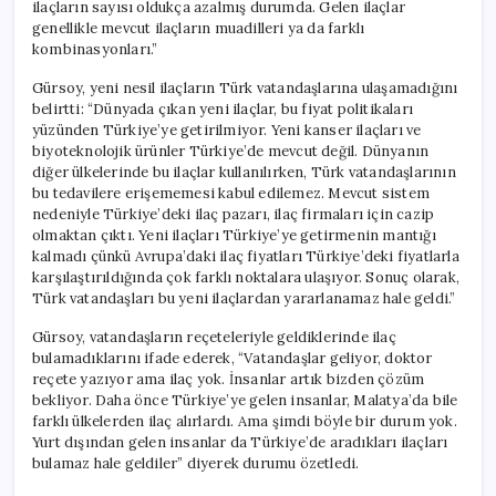
ilaçların sayısı oldukça azalmış durumda. Gelen ilaçlar
genellikle mevcut ilaçların muadilleri ya da farklı
kombinasyonları.”
Gürsoy, yeni nesil ilaçların Türk vatandaşlarına ulaşamadığını
belirtti: “Dünyada çıkan yeni ilaçlar, bu fiyat politikaları
yüzünden Türkiye’ye getirilmiyor. Yeni kanser ilaçları ve
biyoteknolojik ürünler Türkiye’de mevcut değil. Dünyanın
diğer ülkelerinde bu ilaçlar kullanılırken, Türk vatandaşlarının
bu tedavilere erişememesi kabul edilemez. Mevcut sistem
nedeniyle Türkiye’deki ilaç pazarı, ilaç firmaları için cazip
olmaktan çıktı. Yeni ilaçları Türkiye’ye getirmenin mantığı
kalmadı çünkü Avrupa’daki ilaç fiyatları Türkiye’deki fiyatlarla
karşılaştırıldığında çok farklı noktalara ulaşıyor. Sonuç olarak,
Türk vatandaşları bu yeni ilaçlardan yararlanamaz hale geldi.”
Gürsoy, vatandaşların reçeteleriyle geldiklerinde ilaç
bulamadıklarını ifade ederek, “Vatandaşlar geliyor, doktor
reçete yazıyor ama ilaç yok. İnsanlar artık bizden çözüm
bekliyor. Daha önce Türkiye’ye gelen insanlar, Malatya’da bile
farklı ülkelerden ilaç alırlardı. Ama şimdi böyle bir durum yok.
Yurt dışından gelen insanlar da Türkiye’de aradıkları ilaçları
bulamaz hale geldiler” diyerek durumu özetledi.