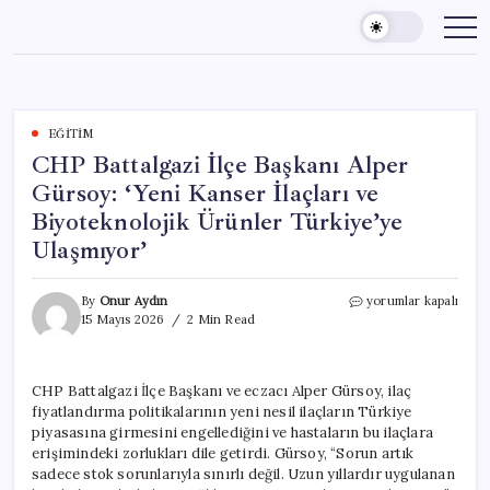
Skip
to
content
EĞITIM
CHP Battalgazi İlçe Başkanı Alper
Gürsoy: ‘Yeni Kanser İlaçları ve
Biyoteknolojik Ürünler Türkiye’ye
Ulaşmıyor’
CHP
By
Onur Aydın
yorumlar kapalı
Battalgazi
15 Mayıs 2026
2 Min Read
İlçe
Başkanı
Alper
CHP Battalgazi İlçe Başkanı ve eczacı Alper Gürsoy, ilaç
Gürsoy:
fiyatlandırma politikalarının yeni nesil ilaçların Türkiye
‘Yeni
Kanser
piyasasına girmesini engellediğini ve hastaların bu ilaçlara
İlaçları
erişimindeki zorlukları dile getirdi. Gürsoy, “Sorun artık
ve
sadece stok sorunlarıyla sınırlı değil. Uzun yıllardır uygulanan
Biyoteknolojik