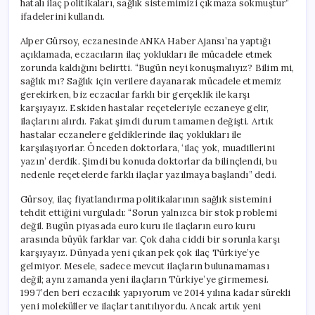
hatalı ilaç politikaları, sağlık sistemimizi çıkmaza sokmuştur”
Ürünler
ifadelerini kullandı.
Türkiye’ye
Ulaşmıyor’
Alper Gürsoy, eczanesinde ANKA Haber Ajansı’na yaptığı
için
açıklamada, eczacıların ilaç yoklukları ile mücadele etmek
zorunda kaldığını belirtti. “Bugün neyi konuşmalıyız? Bilim mi,
sağlık mı? Sağlık için verilere dayanarak mücadele etmemiz
gerekirken, biz eczacılar farklı bir gerçeklik ile karşı
karşıyayız. Eskiden hastalar reçeteleriyle eczaneye gelir,
ilaçlarını alırdı. Fakat şimdi durum tamamen değişti. Artık
hastalar eczanelere geldiklerinde ilaç yoklukları ile
karşılaşıyorlar. Önceden doktorlara, ‘ilaç yok, muadillerini
yazın’ derdik. Şimdi bu konuda doktorlar da bilinçlendi, bu
nedenle reçetelerde farklı ilaçlar yazılmaya başlandı” dedi.
Gürsoy, ilaç fiyatlandırma politikalarının sağlık sistemini
tehdit ettiğini vurguladı: “Sorun yalnızca bir stok problemi
değil. Bugün piyasada euro kuru ile ilaçların euro kuru
arasında büyük farklar var. Çok daha ciddi bir sorunla karşı
karşıyayız. Dünyada yeni çıkan pek çok ilaç Türkiye’ye
gelmiyor. Mesele, sadece mevcut ilaçların bulunamaması
değil; aynı zamanda yeni ilaçların Türkiye’ye girmemesi.
1997’den beri eczacılık yapıyorum ve 2014 yılına kadar sürekli
yeni moleküller ve ilaçlar tanıtılıyordu. Ancak artık yeni