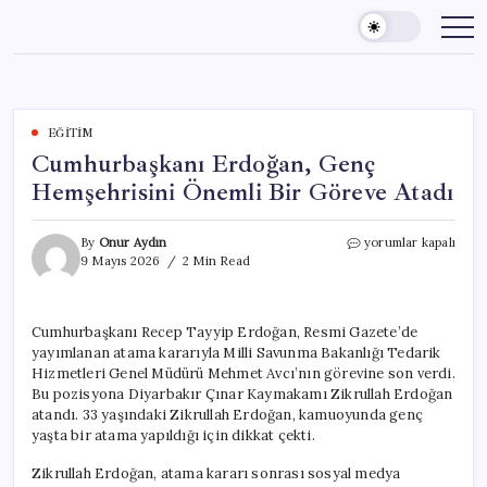
Skip
to
content
EĞITIM
Cumhurbaşkanı Erdoğan, Genç
Hemşehrisini Önemli Bir Göreve Atadı
Cumhurbaşkanı
By
Onur Aydın
yorumlar kapalı
Erdoğan,
9 Mayıs 2026
2 Min Read
Genç
Hemşehrisini
Önemli
Cumhurbaşkanı Recep Tayyip Erdoğan, Resmi Gazete’de
Bir
yayımlanan atama kararıyla Milli Savunma Bakanlığı Tedarik
Göreve
Atadı
Hizmetleri Genel Müdürü Mehmet Avcı’nın görevine son verdi.
için
Bu pozisyona Diyarbakır Çınar Kaymakamı Zikrullah Erdoğan
atandı. 33 yaşındaki Zikrullah Erdoğan, kamuoyunda genç
yaşta bir atama yapıldığı için dikkat çekti.
Zikrullah Erdoğan, atama kararı sonrası sosyal medya