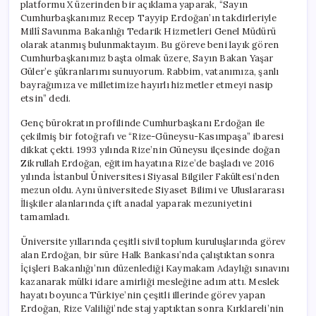
platformu X üzerinden bir açıklama yaparak, “Sayın
Cumhurbaşkanımız Recep Tayyip Erdoğan’ın takdirleriyle
Millî Savunma Bakanlığı Tedarik Hizmetleri Genel Müdürü
olarak atanmış bulunmaktayım. Bu göreve beni layık gören
Cumhurbaşkanımız başta olmak üzere, Sayın Bakan Yaşar
Güler’e şükranlarımı sunuyorum. Rabbim, vatanımıza, şanlı
bayrağımıza ve milletimize hayırlı hizmetler etmeyi nasip
etsin” dedi.
Genç bürokratın profilinde Cumhurbaşkanı Erdoğan ile
çekilmiş bir fotoğrafı ve “Rize-Güneysu-Kasımpaşa” ibaresi
dikkat çekti. 1993 yılında Rize’nin Güneysu ilçesinde doğan
Zikrullah Erdoğan, eğitim hayatına Rize’de başladı ve 2016
yılında İstanbul Üniversitesi Siyasal Bilgiler Fakültesi’nden
mezun oldu. Aynı üniversitede Siyaset Bilimi ve Uluslararası
İlişkiler alanlarında çift anadal yaparak mezuniyetini
tamamladı.
Üniversite yıllarında çeşitli sivil toplum kuruluşlarında görev
alan Erdoğan, bir süre Halk Bankası’nda çalıştıktan sonra
İçişleri Bakanlığı’nın düzenlediği Kaymakam Adaylığı sınavını
kazanarak mülki idare amirliği mesleğine adım attı. Meslek
hayatı boyunca Türkiye’nin çeşitli illerinde görev yapan
Erdoğan, Rize Valiliği’nde staj yaptıktan sonra Kırklareli’nin