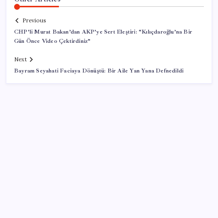
Previous
CHP’li Murat Bakan’dan AKP’ye Sert Eleştiri: “Kılıçdaroğlu’na Bir
Gün Önce Video Çektirdiniz”
Next
Bayram Seyahati Faciaya Dönüştü: Bir Aile Yan Yana Defnedildi
SON YAZILAR
TBMM Adalet Komisyonu’nda ‘pislik’ tartışması:
MHP’li Bülbül masaya yumruk attı, İYİ Partili vekilin