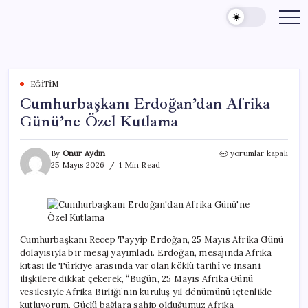
Skip
to
content
EĞITIM
Cumhurbaşkanı Erdoğan’dan Afrika
Günü’ne Özel Kutlama
Cumhurbaşkanı
By
Onur Aydın
yorumlar kapalı
Erdoğan’dan
25 Mayıs 2026
1 Min Read
Afrika
Günü’ne
Özel
Kutlama
için
Cumhurbaşkanı Recep Tayyip Erdoğan, 25 Mayıs Afrika Günü
dolayısıyla bir mesaj yayımladı. Erdoğan, mesajında Afrika
kıtası ile Türkiye arasında var olan köklü tarihî ve insani
ilişkilere dikkat çekerek, “Bugün, 25 Mayıs Afrika Günü
vesilesiyle Afrika Birliği’nin kuruluş yıl dönümünü içtenlikle
kutluyorum. Güçlü bağlara sahip olduğumuz Afrika