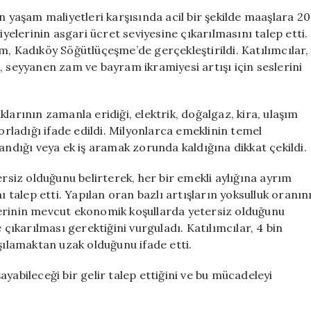
“Bayram
n yaşam maliyetleri karşısında acil bir şekilde maaşlara 20
İkramiyesi
lerinin asgari ücret seviyesine çıkarılmasını talep etti.
Asgari
m, Kadıköy Söğütlüçeşme’de gerçekleştirildi. Katılımcılar,
Ücret
, seyyanen zam ve bayram ikramiyesi artışı için seslerini
Düzeyine
Yükseltilsin”
için
larının zamanla eridiği, elektrik, doğalgaz, kira, ulaşım
zorladığı ifade edildi. Milyonlarca emeklinin temel
andığı veya ek iş aramak zorunda kaldığına dikkat çekildi.
ersiz olduğunu belirterek, her bir emekli aylığına ayrım
alep etti. Yapılan oran bazlı artışların yoksulluk oranın
lerinin mevcut ekonomik koşullarda yetersiz olduğunu
 çıkarılması gerektiğini vurguladı. Katılımcılar, 4 bin
şılamaktan uzak olduğunu ifade etti.
yabileceği bir gelir talep ettiğini ve bu mücadeleyi