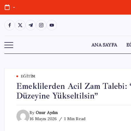
Skip
-
to
content
https://www.facebook.com/
https://twitter.com/
https://t.me/
https://www.instagram.com/
https://youtube.com/
ANA SAYFA
E
EĞITIM
Emeklilerden Acil Zam Talebi:
Düzeyine Yükseltilsin”
By
Onur Aydın
16 Mayıs 2026
1 Min Read