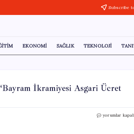
Subscribe t
ĞİTİM
EKONOMİ
SAĞLIK
TEKNOLOJİ
TANI
 “Bayram İkramiyesi Asgari Ücret
Emeklilerden
yorumlar kapal
Acil
Zam
Talebi: