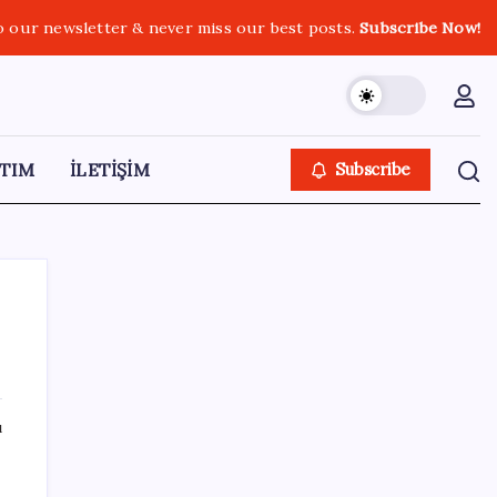
o our newsletter & never miss our best posts.
Subscribe Now!
TIM
İLETİŞİM
Subscribe
SON YAZILAR
ı
Ford’dan Verimlilik Odaklı Elektrikli Pickup:
Fathom