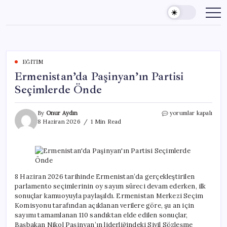
Skip
to
content
EĞITIM
Ermenistan’da Paşinyan’ın Partisi
Seçimlerde Önde
Ermenistan’da
By
Onur Aydın
yorumlar kapalı
Paşinyan’ın
8 Haziran 2026
1 Min Read
Partisi
Seçimlerde
Önde
için
8 Haziran 2026 tarihinde Ermenistan’da gerçekleştirilen
parlamento seçimlerinin oy sayım süreci devam ederken, ilk
sonuçlar kamuoyuyla paylaşıldı. Ermenistan Merkezi Seçim
Komisyonu tarafından açıklanan verilere göre, şu an için
sayımı tamamlanan 110 sandıktan elde edilen sonuçlar,
Başbakan Nikol Paşinyan’ın liderliğindeki Sivil Sözleşme