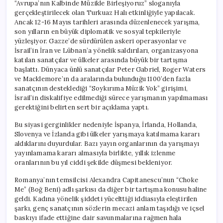
“Avrupa’nın Kalbinde Müzikle Birleşiyoruz” sloganıyla
gerçekleştirilecek olan Turkuaz Halı etkinliğiyle yapılacak.
Ancak 12-16 Mayıs tarihleri arasında düzenlenecek yarışma,
son yılların en büyük diplomatik ve sosyal tepkileriyle
yüzleşiyor. Gazze’de sürdürülen askeri operasyonlar ve
İsrail’in İran ve Lübnan’a yönelik saldırıları, organizasyona
katılan sanatçılar ve ülkeler arasında büyük bir tartışma
başlattı. Dünyaca ünlü sanatçılar Peter Gabriel, Roger Waters
ve Macklemore’ın da aralarında bulunduğu 1100’den fazla
sanatçının desteklediği “Soykırıma Müzik Yok” girişimi,
İsrail’in diskalifiye edilmediği sürece yarışmanın yapılmaması
gerektiğini belirten sert bir açıklama yaptı.
Bu siyasi gerginlikler nedeniyle İspanya, İrlanda, Hollanda,
Slovenya ve İzlanda gibi ülkeler yarışmaya katılmama kararı
aldıklarını duyurdular. Bazı yayın organlarının da yarışmayı
yayınlamama kararı almasıyla birlikte, yıllık izlenme
oranlarının bu yıl ciddi şekilde düşmesi bekleniyor.
Romanya’nın temsilcisi Alexandra Capitanescu’nun “Choke
Me” (Boğ Beni) adlı şarkısı da diğer bir tartışma konusu haline
geldi. Kadına yönelik şiddeti yücelttiği iddiasıyla eleştirilen
şarkı, genç sanatçının sözlerin mecazi anlam taşıdığı ve içsel
baskıyı ifade ettiğine dair savunmalarına rağmen hala