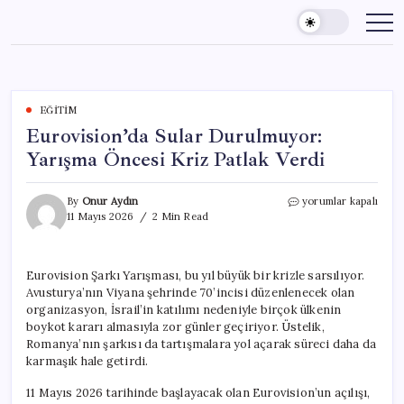
Skip
to
content
EĞITIM
Eurovision’da Sular Durulmuyor:
Yarışma Öncesi Kriz Patlak Verdi
Eurovision’da
By
Onur Aydın
yorumlar kapalı
Sular
11 Mayıs 2026
2 Min Read
Durulmuyor:
Yarışma
Öncesi
Eurovision Şarkı Yarışması, bu yıl büyük bir krizle sarsılıyor.
Kriz
Avusturya’nın Viyana şehrinde 70’incisi düzenlenecek olan
Patlak
Verdi
organizasyon, İsrail’in katılımı nedeniyle birçok ülkenin
için
boykot kararı almasıyla zor günler geçiriyor. Üstelik,
Romanya’nın şarkısı da tartışmalara yol açarak süreci daha da
karmaşık hale getirdi.
11 Mayıs 2026 tarihinde başlayacak olan Eurovision’un açılışı,