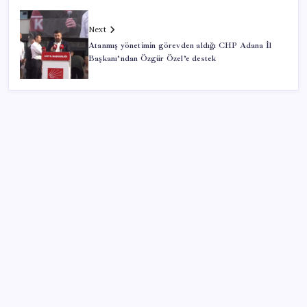
Next
Atanmış yönetimin görevden aldığı CHP Adana İl
Başkanı’ndan Özgür Özel’e destek
SON YAZILAR
YENİ Partili Bülbül’den ‘sandık’ çıkışı: ‘Bir tek o kaldı
elimizde, size vermeyiz’
5.2 ton üretimle köprübaşı liderliği sırtladı