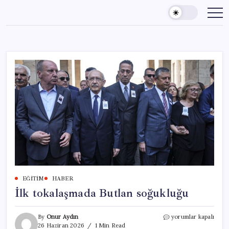
Skip
to
content
EĞITIM
HABER
İlk tokalaşmada Butlan soğukluğu
İlk
By
Onur Aydın
yorumlar kapalı
tokalaşmada
26 Haziran 2026
1 Min Read