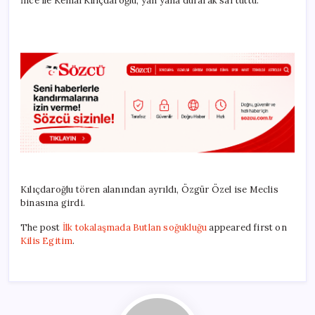
İnce ile Kemal Kılıçdaroğlu, yan yana durarak saf tuttu.
Kılıçdaroğlu tören alanından ayrıldı, Özgür Özel ise Meclis
binasına girdi.
The post
İlk tokalaşmada Butlan soğukluğu
appeared first on
Kilis Egitim
.