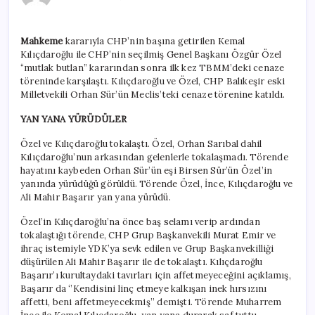
Butlan
soğukluğu
için
Mahkeme
kararıyla CHP’nin başına getirilen Kemal
Kılıçdaroğlu ile CHP’nin seçilmiş Genel Başkanı Özgür Özel
“mutlak butlan” kararından sonra ilk kez TBMM’deki cenaze
töreninde karşılaştı. Kılıçdaroğlu ve Özel, CHP Balıkeşir eski
Milletvekili Orhan Sür’ün Meclis’teki cenaze törenine katıldı.
YAN YANA YÜRÜDÜLER
Özel ve Kılıçdaroğlu tokalaştı. Özel, Orhan Sarıbal dahil
Kılıçdaroğlu’nun arkasından gelenlerle tokalaşmadı. Törende
hayatını kaybeden Orhan Sür’ün eşi Birsen Sür’ün Özel’in
yanında yürüdüğü görüldü. Törende Özel, İnce, Kılıçdaroğlu ve
Ali Mahir Başarır yan yana yürüdü.
Özel’in Kılıçdaroğlu’na önce baş selamı verip ardından
tokalaştığı törende, CHP Grup Başkanvekili Murat Emir ve
ihraç istemiyle YDK’ya sevk edilen ve Grup Başkanvekilliği
düşürülen Ali Mahir Başarır ile de tokalaştı. Kılıçdaroğlu
Başarır’ı kurultaydaki tavırları için affetmeyeceğini açıklamış,
Başarır da ‘’Kendisini linç etmeye kalkışan inek hırsızını
affetti, beni affetmeyecekmiş’’ demişti. Törende Muharrem