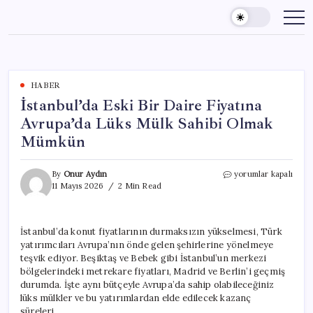
Skip
to
content
HABER
İstanbul’da Eski Bir Daire Fiyatına
Avrupa’da Lüks Mülk Sahibi Olmak
Mümkün
İstanbul’da
By
Onur Aydın
yorumlar kapalı
Eski
11 Mayıs 2026
2 Min Read
Bir
Daire
Fiyatına
İstanbul’da konut fiyatlarının durmaksızın yükselmesi, Türk
Avrupa’da
yatırımcıları Avrupa’nın önde gelen şehirlerine yönelmeye
Lüks
Mülk
teşvik ediyor. Beşiktaş ve Bebek gibi İstanbul’un merkezi
Sahibi
bölgelerindeki metrekare fiyatları, Madrid ve Berlin’i geçmiş
Olmak
durumda. İşte aynı bütçeyle Avrupa’da sahip olabileceğiniz
Mümkün
lüks mülkler ve bu yatırımlardan elde edilecek kazanç
için
süreleri…