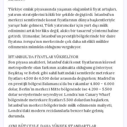
Türkiye emlak piyasasında yaşanan olağanüstü fiyat artışları,
yatırım stratejilerini köklü bir şekilde değiştirdi. İstanbul’un
merkezi semtlerinde konut fiyatlarının dünya başkentleriyle
yarışır hale gelmesi, Türk yatırımcılar için yurt dışı mülk
edinimini artık bir lüks değil, akılcı bir tasarruf yöntemi haline
getirdi. Uzmanlar, İstanbul’un prestijli bölgelerinde bir daire
fiyatına Avrupa’nın merkezinde çok daha nitelikli mülkler
edinmenin mümkün olduğunu vurguluyor.
İSTANBUL’DA FİYATLAR YÜKSELİYOR
Son piyasa analizleri, İstanbul’daki konut fiyatlarının küresel
metropollerle olan farkının azalmakta olduğunu gösteriyor.
Beşiktaş ve Bebek gibi sahil hattındaki semtlerde metrekare
fiyatları 4.500 ile 6.500 dolar arasında değişirken; Madrid’in
en prestijli bölgesi Salamanca’da bu rakamlar 4.800 – 6.000
dolar, Berlin’in merkezi Mitte bölgesinde ise 4.200 – 5.500
dolar seviyelerinde seyrediyor. Londra’nın Canary Wharf
bölgesinde metrekare fiyatları 5.500 dolardan başlarken,
İstanbul’un merkezi bölgelerinde mülk edinmenin maliyeti,
Londra’daki modern rezidanslarla benzer hale gelmiş
durumda.
AYNI BÜTÇEYLE DAHA YÜKSEK STANDARTLAR