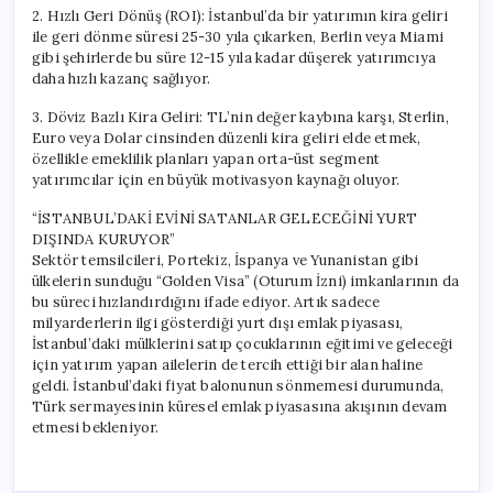
2. Hızlı Geri Dönüş (ROI): İstanbul’da bir yatırımın kira geliri
ile geri dönme süresi 25-30 yıla çıkarken, Berlin veya Miami
gibi şehirlerde bu süre 12-15 yıla kadar düşerek yatırımcıya
daha hızlı kazanç sağlıyor.
3. Döviz Bazlı Kira Geliri: TL’nin değer kaybına karşı, Sterlin,
Euro veya Dolar cinsinden düzenli kira geliri elde etmek,
özellikle emeklilik planları yapan orta-üst segment
yatırımcılar için en büyük motivasyon kaynağı oluyor.
“İSTANBUL’DAKİ EVİNİ SATANLAR GELECEĞİNİ YURT
DIŞINDA KURUYOR”
Sektör temsilcileri, Portekiz, İspanya ve Yunanistan gibi
ülkelerin sunduğu “Golden Visa” (Oturum İzni) imkanlarının da
bu süreci hızlandırdığını ifade ediyor. Artık sadece
milyarderlerin ilgi gösterdiği yurt dışı emlak piyasası,
İstanbul’daki mülklerini satıp çocuklarının eğitimi ve geleceği
için yatırım yapan ailelerin de tercih ettiği bir alan haline
geldi. İstanbul’daki fiyat balonunun sönmemesi durumunda,
Türk sermayesinin küresel emlak piyasasına akışının devam
etmesi bekleniyor.