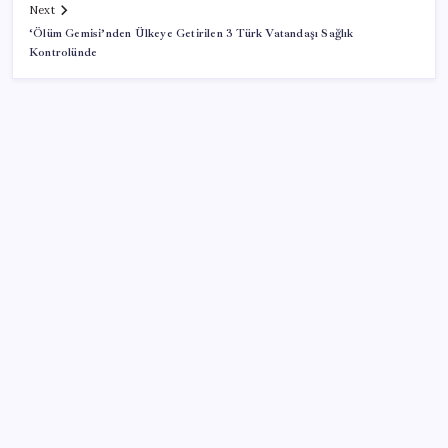
Next
‘Ölüm Gemisi’nden Ülkeye Getirilen 3 Türk Vatandaşı Sağlık
Kontrolünde
SON YAZILAR
Altında yükseliş kapıda mı? Uzman isimden ezber
bozan tahmin!
Bu otomobil tek depo yakıtla 1980 kilometre gitti:
Rekoru sağlayan şey ilk akla gelen olmadı
Çerçeve yasa TBMM’de… Görüşmeler bugün
başlıyor: Saat belli oldu