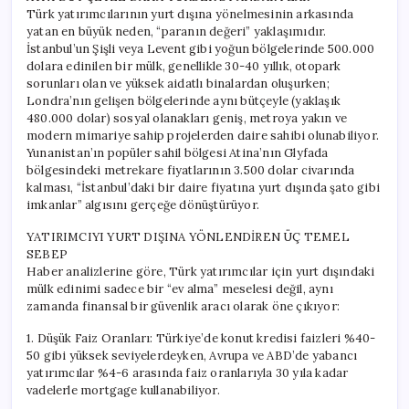
Türk yatırımcılarının yurt dışına yönelmesinin arkasında
yatan en büyük neden, “paranın değeri” yaklaşımıdır.
İstanbul’un Şişli veya Levent gibi yoğun bölgelerinde 500.000
dolara edinilen bir mülk, genellikle 30-40 yıllık, otopark
sorunları olan ve yüksek aidatlı binalardan oluşurken;
Londra’nın gelişen bölgelerinde aynı bütçeyle (yaklaşık
480.000 dolar) sosyal olanakları geniş, metroya yakın ve
modern mimariye sahip projelerden daire sahibi olunabiliyor.
Yunanistan’ın popüler sahil bölgesi Atina’nın Glyfada
bölgesindeki metrekare fiyatlarının 3.500 dolar civarında
kalması, “İstanbul’daki bir daire fiyatına yurt dışında şato gibi
imkanlar” algısını gerçeğe dönüştürüyor.
YATIRIMCIYI YURT DIŞINA YÖNLENDİREN ÜÇ TEMEL
SEBEP
Haber analizlerine göre, Türk yatırımcılar için yurt dışındaki
mülk edinimi sadece bir “ev alma” meselesi değil, aynı
zamanda finansal bir güvenlik aracı olarak öne çıkıyor:
1. Düşük Faiz Oranları: Türkiye’de konut kredisi faizleri %40-
50 gibi yüksek seviyelerdeyken, Avrupa ve ABD’de yabancı
yatırımcılar %4-6 arasında faiz oranlarıyla 30 yıla kadar
vadelerle mortgage kullanabiliyor.