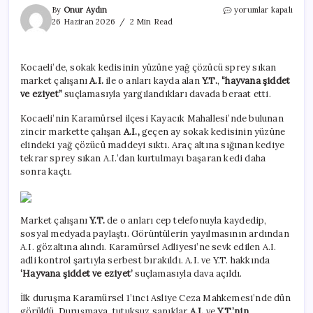
Kediye
By
Onur Aydın
yorumlar kapalı
kimyasal
26 Haziran 2026
2 Min Read
sprey
sıkan
vicdansız
Kocaeli’de, sokak kedisinin yüzüne yağ çözücü sprey sıkan
beraat
market çalışanı
A.I.
ile o anları kayda alan
Y.T.
,
“hayvana şiddet
etti!
için
ve eziyet”
suçlamasıyla yargılandıkları davada beraat etti.
Kocaeli’nin Karamürsel ilçesi Kayacık Mahallesi’nde bulunan
zincir markette çalışan
A.I.,
geçen ay sokak kedisinin yüzüne
elindeki yağ çözücü maddeyi sıktı. Araç altına sığınan kediye
tekrar sprey sıkan A.I.’dan kurtulmayı başaran kedi daha
sonra kaçtı.
Market çalışanı
Y.T.
de o anları cep telefonuyla kaydedip,
sosyal medyada paylaştı. Görüntülerin yayılmasının ardından
A.I. gözaltına alındı. Karamürsel Adliyesi’ne sevk edilen A.I.
adli kontrol şartıyla serbest bırakıldı. A.I. ve Y.T. hakkında
‘Hayvana şiddet ve eziyet’
suçlamasıyla dava açıldı.
İlk duruşma Karamürsel 1’inci Asliye Ceza Mahkemesi’nde dün
görüldü. Duruşmaya, tutuksuz sanıklar
A.I.
ve
Y.T.’nin