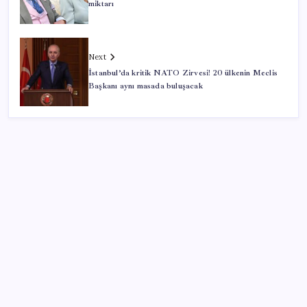
miktarı
Next
İstanbul’da kritik NATO Zirvesi! 20 ülkenin Meclis
Başkanı aynı masada buluşacak
SON YAZILAR
TBMM Adalet Komisyonu’nda ‘pislik’ tartışması:
MHP’li Bülbül masaya yumruk attı, İYİ Partili vekilin