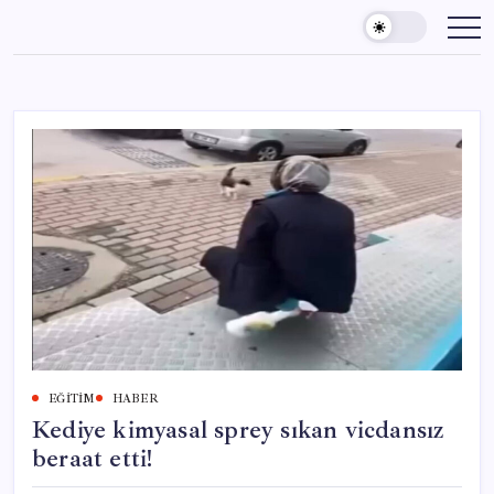
Skip
to
content
EĞITIM
HABER
Kediye kimyasal sprey sıkan vicdansız
beraat etti!