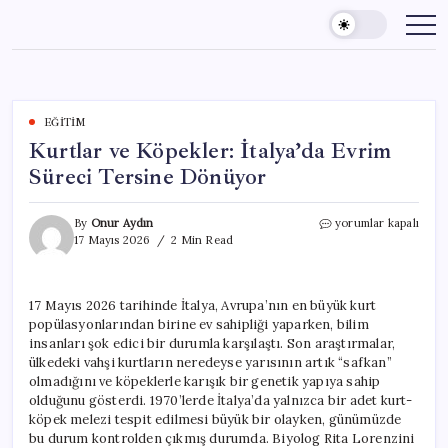
Skip
to
content
EĞITIM
Kurtlar ve Köpekler: İtalya’da Evrim
Süreci Tersine Dönüyor
Kurtlar
By
Onur Aydın
yorumlar kapalı
ve
17 Mayıs 2026
2 Min Read
Köpekler:
İtalya’da
Evrim
17 Mayıs 2026 tarihinde İtalya, Avrupa’nın en büyük kurt
Süreci
popülasyonlarından birine ev sahipliği yaparken, bilim
Tersine
Dönüyor
insanları şok edici bir durumla karşılaştı. Son araştırmalar,
için
ülkedeki vahşi kurtların neredeyse yarısının artık “safkan”
olmadığını ve köpeklerle karışık bir genetik yapıya sahip
olduğunu gösterdi. 1970’lerde İtalya’da yalnızca bir adet kurt-
köpek melezi tespit edilmesi büyük bir olayken, günümüzde
bu durum kontrolden çıkmış durumda. Biyolog Rita Lorenzini