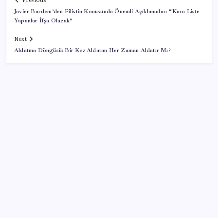
Previous
Javier Bardem’den Filistin Konusunda Önemli Açıklamalar: “Kara Liste
Yapanlar İfşa Olacak”
Next
Aldatma Döngüsü: Bir Kez Aldatan Her Zaman Aldatır Mı?
SON YAZILAR
YENİ Partili Bülbül’den ‘sandık’ çıkışı: ‘Bir tek o kaldı
elimizde, size vermeyiz’
5.2 ton üretimle köprübaşı liderliği sırtladı