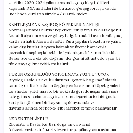
ve ekibi, 2020-2024 yılları arasında gerçekleştirdikleri
kapsamlı DNA analizleri ile bu üzücü gerçeği ortaya koydu:
İncelenen kurtların yüzde 47’si artık melez.
KENTLEŞME VE BAŞIBOŞ KÖPEKLERİN ARTIŞI
Normal şartlarda kurtlar köpekleri rakip veya av olarak görür.
Ancak İtalya’nın orta ve güney bölgelerindeki aşırı kentleşme,
kurtların habitatlarını daralttı. Sürü yapıları bozulan ve yalnız
kalan dişi kurtlar, hayatta kalmak ve üremek amacıyla
çevredeki başıboş köpeklerle “yakınlaşmak” zorunda kaldı.
Bunun sonucu olarak, doğanın dengesini alt üst eden yeni bir
tür ortaya çıkma tehlikesi belirdi.
TÜRÜN ÖZGÜNLÜĞÜ YOK OLMAYA YÜZ TUTUYOR
Biyolog Paolo Ciucci, bu durumu “genetik boğulma” olarak
tanımlıyor. Bu, kurtların özgün gen havuzunun köpek genleri
tarafından yutulması ve bir noktada geri dönüşün imkansız
hale gelmesi anlamına geliyor. Yani dışarıdan bakıldığında
kurt gibi görünen bir hayvan, iç dünyasında ve
davranışlarında bir köpek gibi hareket etmeye başlayabilir.
NEDEN TEHLİKELİ?
Ekosistem Kaybı: Kurtlar, doğanın en önemli
“düzenleyicileridir”. Melezleşen bir popülasyonun avlanma