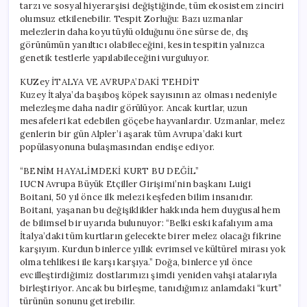
tarzı ve sosyal hiyerarşisi değiştiğinde, tüm ekosistem zinciri
olumsuz etkilenebilir. Tespit Zorluğu: Bazı uzmanlar
melezlerin daha koyu tüylü olduğunu öne sürse de, dış
görünümün yanıltıcı olabileceğini, kesin tespitin yalnızca
genetik testlerle yapılabileceğini vurguluyor.
KUZey İTALYA VE AVRUPA’DAKİ TEHDİT
Kuzey İtalya’da başıboş köpek sayısının az olması nedeniyle
melezleşme daha nadir görülüyor. Ancak kurtlar, uzun
mesafeleri kat edebilen göçebe hayvanlardır. Uzmanlar, melez
genlerin bir gün Alpler’i aşarak tüm Avrupa’daki kurt
popülasyonuna bulaşmasından endişe ediyor.
“BENİM HAYALİMDEKİ KURT BU DEĞİL”
IUCN Avrupa Büyük Etçiller Girişimi’nin başkanı Luigi
Boitani, 50 yıl önce ilk melezi keşfeden bilim insanıdır.
Boitani, yaşanan bu değişiklikler hakkında hem duygusal hem
de bilimsel bir uyarıda bulunuyor: “Belki eski kafalıyım ama
İtalya’daki tüm kurtların gelecekte birer melez olacağı fikrine
karşıyım. Kurdun binlerce yıllık evrimsel ve kültürel mirası yok
olma tehlikesi ile karşı karşıya.” Doğa, binlerce yıl önce
evcilleştirdiğimiz dostlarımızı şimdi yeniden vahşi atalarıyla
birleştiriyor. Ancak bu birleşme, tanıdığımız anlamdaki “kurt”
türünün sonunu getirebilir.