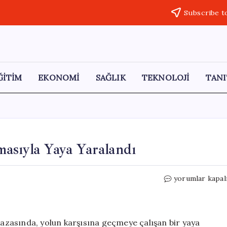
Subscribe t
ĞİTİM
EKONOMİ
SAĞLIK
TEKNOLOJİ
TANI
asıyla Yaya Yaralandı
Lüleburgaz’da
yorumlar kapal
Motosiklet
Çarpmasıyla
Yaya
Yaralandı
 kazasında, yolun karşısına geçmeye çalışan bir yaya