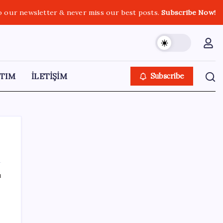
o our newsletter & never miss our best posts.
Subscribe Now!
TIM
İLETİŞİM
Subscribe
ı
SON YAZILAR
Altında yükseliş kapıda mı? Uzman isimden
ezber bozan tahmin!