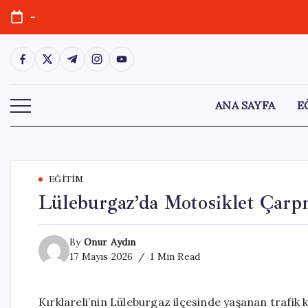
Skip
-
to
content
https://www.facebook.com/
https://twitter.com/
https://t.me/
https://www.instagram.com/
https://youtube.com/
ANA SAYFA
E
EĞITIM
Lüleburgaz’da Motosiklet Çarpm
By
Onur Aydın
17 Mayıs 2026
1 Min Read
Kırklareli’nin Lüleburgaz ilçesinde yaşanan trafik