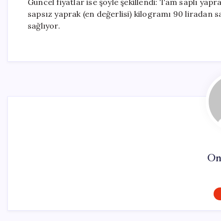
Güncel fiyatlar ise şöyle şekillendi: Tam saplı yapr
sapsız yaprak (en değerlisi) kilogramı 90 liradan sat
sağlıyor.
On