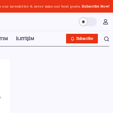
o our newsletter & never miss our best posts.
Subscribe Now!
TIM
İLETİŞİM
Subscribe
SON YAZILAR
ı
YENİ Partili Bülbül’den ‘sandık’ çıkışı: ‘Bir
tek o kaldı elimizde, size vermeyiz’