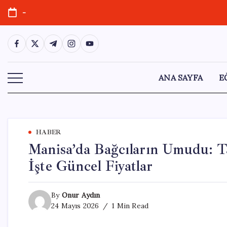
Skip
-
to
content
https://www.facebook.com/
https://twitter.com/
https://t.me/
https://www.instagram.com/
https://youtube.com/
ANA SAYFA
E
HABER
Manisa’da Bağcıların Umudu: T
İşte Güncel Fiyatlar
By
Onur Aydın
24 Mayıs 2026
1 Min Read