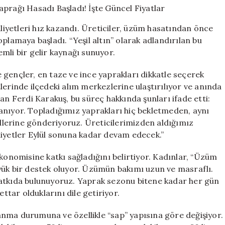
Asma
Yaprağı
aliyetleri hız kazandı. Üreticiler, üzüm hasatından önce
Hasadı
plamaya başladı. “Yeşil altın” olarak adlandırılan bu
Başladı!
nemli bir gelir kaynağı sunuyor.
İşte
Güncel
Fiyatlar
gençler, en taze ve ince yaprakları dikkatle seçerek
için
lerinde ilçedeki alım merkezlerine ulaştırılıyor ve anında
an Ferdi Karakuş, bu süreç hakkında şunları ifade etti:
anıyor. Topladığımız yaprakları hiç bekletmeden, aynı
 illerine gönderiyoruz. Üreticilerimizden aldığımız
liyetler Eylül sonuna kadar devam edecek.”
ekonomisine katkı sağladığını belirtiyor. Kadınlar, “Üzüm
yük bir destek oluyor. Üzümün bakımı uzun ve masraflı.
katkıda bulunuyoruz. Yaprak sezonu bitene kadar her gün
tar olduklarını dile getiriyor.
şlanma durumuna ve özellikle “sap” yapısına göre değişiyor.