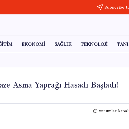
Subscribe t
ĞİTİM
EKONOMİ
SAĞLIK
TEKNOLOJİ
TANI
aze Asma Yaprağı Hasadı Başladı!
Manisa’da
yorumlar kapal
Bağcıların
Umudu:
Taze