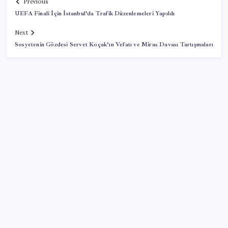
Previous
UEFA Finali İçin İstanbul’da Trafik Düzenlemeleri Yapıldı
Next
Sosyetenin Gözdesi Servet Koçak’ın Vefatı ve Miras Davası Tartışmaları
SON YAZILAR
Bu otomobil tek depo yakıtla 1980 kilometre gitti:
Rekoru sağlayan şey ilk akla gelen olmadı
Çerçeve yasa TBMM’de… Görüşmeler bugün
başlıyor: Saat belli oldu