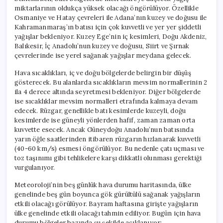
miktarlarının oldukça yüksek olacağı öngörülüyor. Özellikle
Osmaniye ve Hatay çevreleri ile Adana’nın kuzey ve doğusu ile
Kahramanmaraş’ın batısı için çok kuvvetli ve yer yer şiddetli
yağışlar bekleniyor. Kuzey Ege’nin iç kesimleri, Doğu Akdeniz,
Balıkesir, İç Anadolu’nun kuzey ve doğusu, Siirt ve Şırnak
çevrelerinde ise yerel sağanak yağışlar meydana gelecek.
Hava sıcaklıkları, iç ve doğu bölgelerde belirgin bir düşüş
gösterecek. Bu alanlarda sıcaklıkların mevsim normallerinin 2
ila 4 derece altında seyretmesi bekleniyor. Diğer bölgelerde
ise sıcaklıklar mevsim normalleri etrafında kalmaya devam
edecek. Rüzgar, genellikle batı kesimlerde kuzeyli, doğu
kesimlerde ise güneyli yönlerden hafif, zaman zaman orta
kuvvette esecek. Ancak Güneydoğu Anadolu’nun batısında
yarın öğle saatlerinden itibaren rüzgarın hızlanarak kuvvetli
(40-60 km/s) esmesi öngörülüyor. Bu nedenle çatı uçması ve
toz taşınımı gibi tehlikelere karşı dikkatli olunması gerektiği
vurgulanıyor.
Meteoroloji’nin beş günlük hava durumu haritasında, ülke
genelinde beş gün boyunca gök gürültülü sağanak yağışların
etkili olacağı görülüyor. Bayram haftasına girişte yağışların
ülke genelinde etkili olacağı tahmin ediliyor. Bugün için hava
durumu bölgeler bazında şu şekilde açıklanıyor: