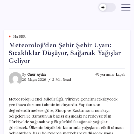
Skip
to
content
HABER
Meteoroloji’den Şehir Şehir Uyarı:
Sıcaklıklar Düşüyor, Sağanak Yağışlar
Geliyor
Meteoroloji’den
By
Onur Aydın
yorumlar kapalı
Şehir
20 Mayıs 2026
2 Min Read
Şehir
Uyarı:
Sıcaklıklar
Meteoroloji Genel Müdürlüğü, Türkiye genelini etkileyecek
Düşüyor,
yeni hava durumu tahminini duyurdu. Yapılan son
Sağanak
Yağışlar
değerlendirmelere göre, Sinop ve Kastamonu’nun kıyı
Geliyor
bölgeleri ile Samsun’un batısı dışındaki neredeyse tüm
için
Türkiye’de sağanak ve gök gürültülü sağanak yağışlar
görülecek. Ülkenin büyük bir kısmında yağışların etkili olması
beklenirken, bazı bölgelerde metrekareye düşecek yağış