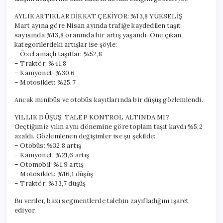
için
AYLIK ARTIKLAR DİKKAT ÇEKİYOR: %13,8 YÜKSELİŞ
Mart ayına göre Nisan ayında trafiğe kaydedilen taşıt
sayısında %13,8 oranında bir artış yaşandı. Öne çıkan
kategorilerdeki artışlar ise şöyle:
– Özel amaçlı taşıtlar: %52,8
– Traktör: %41,8
– Kamyonet: %30,6
– Motosiklet: %25,7
Ancak minibüs ve otobüs kayıtlarında bir düşüş gözlemlendi.
YILLIK DÜŞÜŞ: TALEP KONTROL ALTINDA MI?
Geçtiğimiz yılın aynı dönemine göre toplam taşıt kaydı %5,2
azaldı. Gözlemlenen değişimler ise şu şekilde:
– Otobüs: %32,8 artış
– Kamyonet: %21,6 artış
– Otomobil: %1,9 artış
– Motosiklet: %16,1 düşüş
– Traktör: %33,7 düşüş
Bu veriler, bazı segmentlerde talebin zayıfladığını işaret
ediyor.