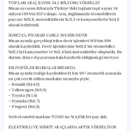
TOPLAM ARAÇ SAYISI 34,2 MİLYONA YÜKSELDİ
Nisan ayı sonu itibarıyla Türkiye’deki toplam taşıt sayısı 34
milyon 199 bin 933’e ulaştı. Araç dağılımında otomobillerin
payı ise %51,8, motosikletlerin %21,3 ve kamyonetlerin %14,5
olarak belirlendi.
İKİNCİ EL PİYASASI CANLI: 919 BİN DEVİR
Nisan ayında gerçekleştirilen devir işlemleri 919 bin 896
olarak kaydedildi. Devir işlemlerinin %65,8’ini otomobiller,
%15,1’ini kamyonetler ve %11,4’ünü motosikletler oluşturdu. Bu
durum, ikinci el pazarının hala hareketli olduğunu gösteriyor.
EN POPÜLER MARKALAR NİSAN’DA
Nisan ayında trafiğe kaydedilen 81 bin 907 otomobil arasında
en çok tercih edilen markalar sırasıyla şöyle:
– Renault (%14,0)
– Volkswagen (%9,9)
– Toyota (%7,0)
– Hyundai (%6,7)
– Peugeot (%6,5)
Yerli otomobil markası TOGG ise %4,8’lik bir pay aldı.
ELEKTRİKLİ VE HİBRİT ARAÇLARDA ARTIK YÜKSELİYOR