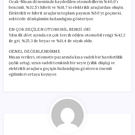
Ocak-Nisan döneminde kaydedilen otomobillerin %40,0’ı
benzinli, %32,5’i hibrit ve %18,7’si elektrikli araçlardan oluştu.
Elektrikli ve hibrit araçların toplam payının %50’yi geçmesi,
sektörde dönüşümün hızlandığını gösteriyor.
EN ÇOK SEÇİLEN OTOMOBİL RENGİ: GRİ
Yılın ilk dört ayında en çok tercih edilen otomobil rengi %42,2
ile gri, %25,3 ile beyaz ve %11,4 ile siyah oldu.
GENEL DEĞERLENDİRME
Nisan verileri, otomotiv pazarında kısa vadeli bir hareketlilik
(aylık artış), uzun vadeli temkinli bir seyir (yıllık düşüş) ve
elektrikli araçlara geçişin hızlandığını gösteren önemli
eğilimleri ortaya koyuyor.