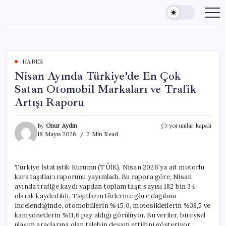
Skip
to
content
HABER
Nisan Ayında Türkiye’de En Çok
Satan Otomobil Markaları ve Trafik
Artışı Raporu
Nisan
By
Onur Aydın
yorumlar kapalı
Ayında
18 Mayıs 2026
2 Min Read
Türkiye’de
En
Çok
Türkiye İstatistik Kurumu (TÜİK), Nisan 2026’ya ait motorlu
Satan
kara taşıtları raporunu yayımladı. Bu rapora göre, Nisan
Otomobil
Markaları
ayında trafiğe kaydı yapılan toplam taşıt sayısı 182 bin 34
ve
olarak kaydedildi. Taşıtların türlerine göre dağılımı
Trafik
incelendiğinde, otomobillerin %45,0, motosikletlerin %38,5 ve
Artışı
kamyonetlerin %11,6 pay aldığı görülüyor. Bu veriler, bireysel
Raporu
ulaşım araçlarına olan talebin devam ettiğini gösteriyor.