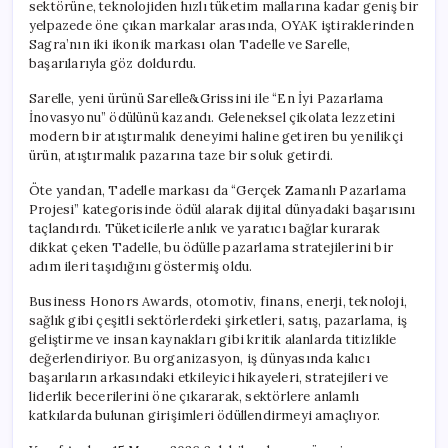
sektörüne, teknolojiden hızlı tüketim mallarına kadar geniş bir
yelpazede öne çıkan markalar arasında, OYAK iştiraklerinden
Sagra’nın iki ikonik markası olan Tadelle ve Sarelle,
başarılarıyla göz doldurdu.
Sarelle, yeni ürünü Sarelle&Grissini ile “En İyi Pazarlama
İnovasyonu” ödülünü kazandı. Geleneksel çikolata lezzetini
modern bir atıştırmalık deneyimi haline getiren bu yenilikçi
ürün, atıştırmalık pazarına taze bir soluk getirdi.
Öte yandan, Tadelle markası da “Gerçek Zamanlı Pazarlama
Projesi” kategorisinde ödül alarak dijital dünyadaki başarısını
taçlandırdı. Tüketicilerle anlık ve yaratıcı bağlar kurarak
dikkat çeken Tadelle, bu ödülle pazarlama stratejilerini bir
adım ileri taşıdığını göstermiş oldu.
Business Honors Awards, otomotiv, finans, enerji, teknoloji,
sağlık gibi çeşitli sektörlerdeki şirketleri, satış, pazarlama, iş
geliştirme ve insan kaynakları gibi kritik alanlarda titizlikle
değerlendiriyor. Bu organizasyon, iş dünyasında kalıcı
başarıların arkasındaki etkileyici hikayeleri, stratejileri ve
liderlik becerilerini öne çıkararak, sektörlere anlamlı
katkılarda bulunan girişimleri ödüllendirmeyi amaçlıyor.