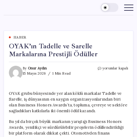
Skip
to
content
HABER
OYAK’ın Tadelle ve Sarelle
Markalarına Prestijli Ödüller
OYAK’ın
By
Onur Aydın
yorumlar kapalı
Tadelle
15 Mayıs 2026
1 Min Read
ve
Sarelle
Markalarına
OYAK grubu bünyesinde yer alan köklü markalar Tadelle ve
Prestijli
Sarelle, iş dünyasının en saygın organizasyonlarından biri
Ödüller
için
olan Business Honors Awards’ta, topluma, çevreye ve sektöre
sağladıkları katkılarla iki önemli ödül kazandı.
Bu yıl da birçok büyük markanın yarıştığı Business Honors
Awards, yenilikçi ve sürdürülebilir projelerin ödüllendirildiği
bir platform olarak dikkat çekti. Otomotivden finans