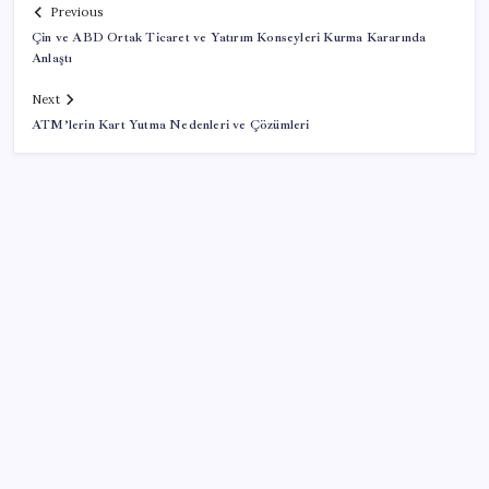
Previous
Çin ve ABD Ortak Ticaret ve Yatırım Konseyleri Kurma Kararında
Anlaştı
Next
ATM’lerin Kart Yutma Nedenleri ve Çözümleri
SON YAZILAR
Resmi Gazete’de bugün (08.08.2026)
Bellek Pazarında Yeni Dönem: HP ve Asus Çinli
Tedarikçilere Geçiyor