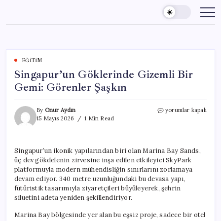
Skip
to
content
EĞITIM
Singapur’un Göklerinde Gizemli Bir
Gemi: Görenler Şaşkın
Singapur’un
By
Onur Aydın
yorumlar kapalı
Göklerinde
15 Mayıs 2026
1 Min Read
Gizemli
Bir
Gemi:
Singapur’un ikonik yapılarından biri olan Marina Bay Sands,
Görenler
üç dev gökdelenin zirvesine inşa edilen etkileyici SkyPark
Şaşkın
için
platformuyla modern mühendisliğin sınırlarını zorlamaya
devam ediyor. 340 metre uzunluğundaki bu devasa yapı,
fütüristik tasarımıyla ziyaretçileri büyüleyerek, şehrin
siluetini adeta yeniden şekillendiriyor.
Marina Bay bölgesinde yer alan bu eşsiz proje, sadece bir otel