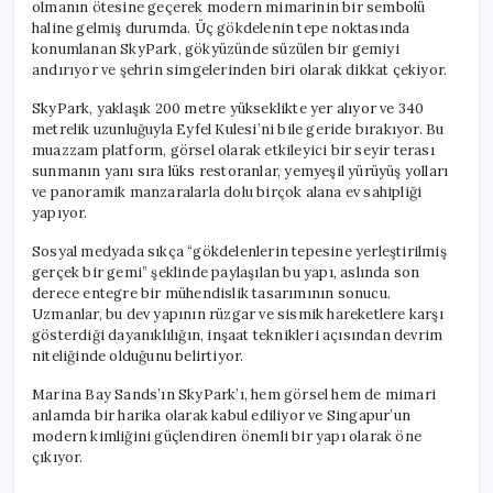
olmanın ötesine geçerek modern mimarinin bir sembolü
haline gelmiş durumda. Üç gökdelenin tepe noktasında
konumlanan SkyPark, gökyüzünde süzülen bir gemiyi
andırıyor ve şehrin simgelerinden biri olarak dikkat çekiyor.
SkyPark, yaklaşık 200 metre yükseklikte yer alıyor ve 340
metrelik uzunluğuyla Eyfel Kulesi’ni bile geride bırakıyor. Bu
muazzam platform, görsel olarak etkileyici bir seyir terası
sunmanın yanı sıra lüks restoranlar, yemyeşil yürüyüş yolları
ve panoramik manzaralarla dolu birçok alana ev sahipliği
yapıyor.
Sosyal medyada sıkça “gökdelenlerin tepesine yerleştirilmiş
gerçek bir gemi” şeklinde paylaşılan bu yapı, aslında son
derece entegre bir mühendislik tasarımının sonucu.
Uzmanlar, bu dev yapının rüzgar ve sismik hareketlere karşı
gösterdiği dayanıklılığın, inşaat teknikleri açısından devrim
niteliğinde olduğunu belirtiyor.
Marina Bay Sands’ın SkyPark’ı, hem görsel hem de mimari
anlamda bir harika olarak kabul ediliyor ve Singapur’un
modern kimliğini güçlendiren önemli bir yapı olarak öne
çıkıyor.