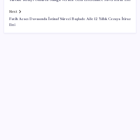
Next
Fatih Acacı Davasında İstinaf Süreci Başladı: Aile 12 Yıllık Cezaya İtiraz
Etti
SON YAZILAR
TBMM Adalet Komisyonu’nda ‘pislik’ tartışması:
MHP’li Bülbül masaya yumruk attı, İYİ Partili vekilin
üzerine yürüdü
Resmi Gazete’de bugün (08.08.2026)