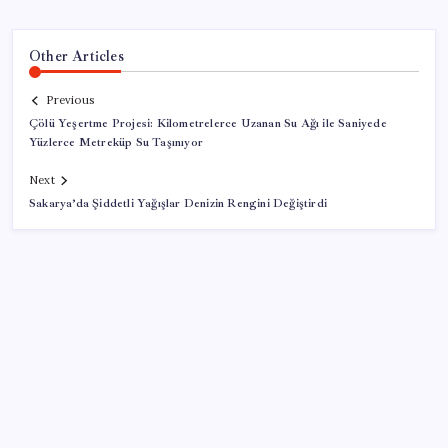
Other Articles
Previous
Çölü Yeşertme Projesi: Kilometrelerce Uzanan Su Ağı ile Saniyede
Yüzlerce Metreküp Su Taşınıyor
Next
Sakarya’da Şiddetli Yağışlar Denizin Rengini Değiştirdi
SON YAZILAR