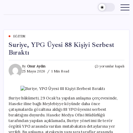
Skip
to
content
EĞITIM
Suriye, YPG Üyesi 88 Kişiyi Serbest
Bıraktı
Suriye,
By
Onur Aydın
yorumlar kapalı
YPG
25 Mayıs 2026
1 Min Read
Üyesi
88
Kişiyi
Serbest
Bıraktı
Suriye hükümeti, 29 Ocak’ta yapılan anlaşma çerçevesinde,
için
Haseke iline bağlı Meylebiyye köyünde daha önce
çatışmalarda gözaltına aldığı 88 YPG üyesini serbest
bıraktığını duyurdu. Haseke Medya Ofisi Müdürlüğü
tarafından yapılan açıklamada, Suriye yönetimi ile terör
örgütü YPG arasında varılan mutabakatın detaylarına yer
verildi. Bu anlaşma, ateşkesin yanı sıra taraflar arasında