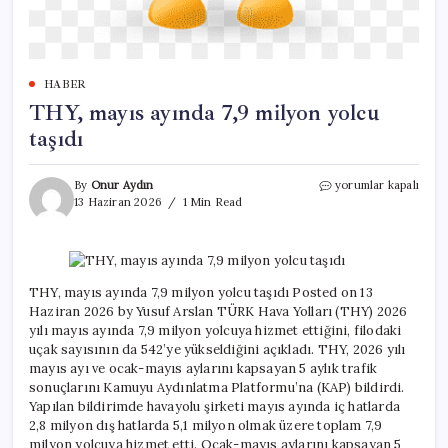
HABER
THY, mayıs ayında 7,9 milyon yolcu
taşıdı
THY,
By
Onur Aydın
yorumlar kapalı
mayıs
13 Haziran 2026
1 Min Read
ayında
7,9
milyon
yolcu
taşıdı
THY, mayıs ayında 7,9 milyon yolcu taşıdı Posted on 13
için
Haziran 2026 by Yusuf Arslan TÜRK Hava Yolları (THY) 2026
yılı mayıs ayında 7,9 milyon yolcuya hizmet ettiğini, filodaki
uçak sayısının da 542’ye yükseldiğini açıkladı. THY, 2026 yılı
mayıs ayı ve ocak-mayıs aylarını kapsayan 5 aylık trafik
sonuçlarını Kamuyu Aydınlatma Platformu’na (KAP) bildirdi.
Yapılan bildirimde havayolu şirketi mayıs ayında iç hatlarda
2,8 milyon dış hatlarda 5,1 milyon olmak üzere toplam 7,9
milyon yolcuya hizmet etti. Ocak-mayıs aylarını kapsayan 5