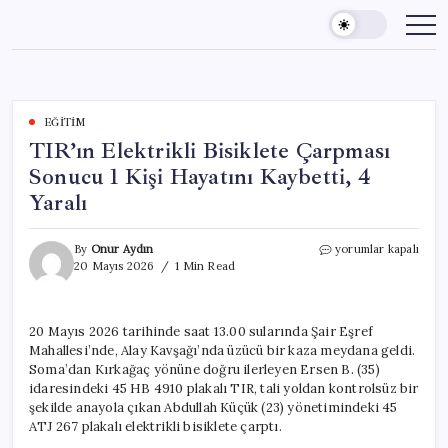
Skip
to
content
EĞITIM
TIR’ın Elektrikli Bisiklete Çarpması
Sonucu 1 Kişi Hayatını Kaybetti, 4
Yaralı
TIR’ın
By
Onur Aydın
yorumlar kapalı
Elektrikli
20 Mayıs 2026
1 Min Read
Bisiklete
Çarpması
Sonucu
20 Mayıs 2026 tarihinde saat 13.00 sularında Şair Eşref
1
Mahallesi’nde, Alay Kavşağı’nda üzücü bir kaza meydana geldi.
Kişi
Hayatını
Soma’dan Kırkağaç yönüne doğru ilerleyen Ersen B. (35)
Kaybetti,
idaresindeki 45 HB 4910 plakalı TIR, tali yoldan kontrolsüz bir
4
şekilde anayola çıkan Abdullah Küçük (23) yönetimindeki 45
Yaralı
ATJ 267 plakalı elektrikli bisiklete çarptı.
için