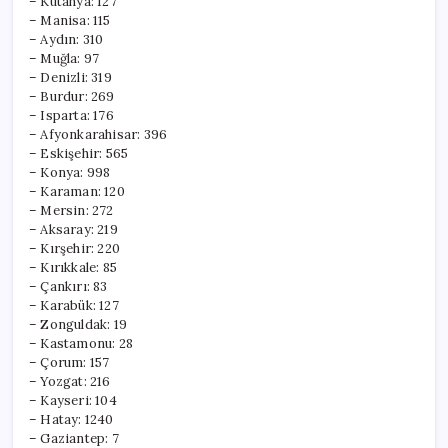
– Kütahya: 127
– Manisa: 115
– Aydın: 310
– Muğla: 97
– Denizli: 319
– Burdur: 269
– Isparta: 176
– Afyonkarahisar: 396
– Eskişehir: 565
– Konya: 998
– Karaman: 120
– Mersin: 272
– Aksaray: 219
– Kırşehir: 220
– Kırıkkale: 85
– Çankırı: 83
– Karabük: 127
– Zonguldak: 19
– Kastamonu: 28
– Çorum: 157
– Yozgat: 216
– Kayseri: 104
– Hatay: 1240
– Gaziantep: 7