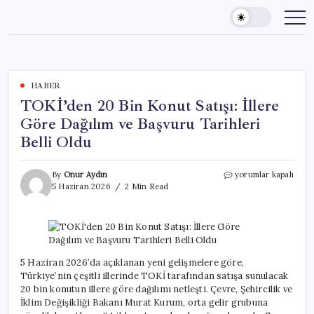
Skip
to
content
HABER
TOKİ’den 20 Bin Konut Satışı: İllere
Göre Dağılım ve Başvuru Tarihleri
Belli Oldu
TOKİ’den
By
Onur Aydın
yorumlar kapalı
20
5 Haziran 2026
2 Min Read
Bin
Konut
Satışı:
İllere
Göre
Dağılım
5 Haziran 2026’da açıklanan yeni gelişmelere göre,
ve
Türkiye’nin çeşitli illerinde TOKİ tarafından satışa sunulacak
Başvuru
20 bin konutun illere göre dağılımı netleşti. Çevre, Şehircilik ve
Tarihleri
İklim Değişikliği Bakanı Murat Kurum, orta gelir grubuna
Belli