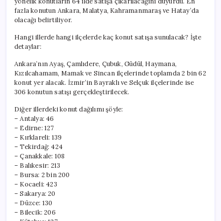
yönelik konutların 64 ilde satışa çıkarılacağını duyurdu. En
Oldu
fazla konutun Ankara, Malatya, Kahramanmaraş ve Hatay’da
için
olacağı belirtiliyor.
Hangi illerde hangi ilçelerde kaç konut satışa sunulacak? İşte
detaylar:
Ankara’nın Ayaş, Çamlıdere, Çubuk, Güdül, Haymana,
Kızılcahamam, Mamak ve Sincan ilçelerinde toplamda 2 bin 62
konut yer alacak. İzmir’in Bayraklı ve Selçuk ilçelerinde ise
306 konutun satışı gerçekleştirilecek.
Diğer illerdeki konut dağılımı şöyle:
– Antalya: 46
– Edirne: 127
– Kırklareli: 139
– Tekirdağ: 424
– Çanakkale: 108
– Balıkesir: 213
– Bursa: 2 bin 200
– Kocaeli: 423
– Sakarya: 20
– Düzce: 130
– Bilecik: 206