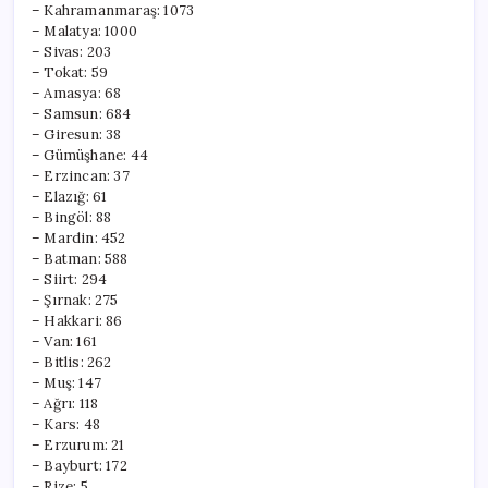
– Kahramanmaraş: 1073
– Malatya: 1000
– Sivas: 203
– Tokat: 59
– Amasya: 68
– Samsun: 684
– Giresun: 38
– Gümüşhane: 44
– Erzincan: 37
– Elazığ: 61
– Bingöl: 88
– Mardin: 452
– Batman: 588
– Siirt: 294
– Şırnak: 275
– Hakkari: 86
– Van: 161
– Bitlis: 262
– Muş: 147
– Ağrı: 118
– Kars: 48
– Erzurum: 21
– Bayburt: 172
– Rize: 5