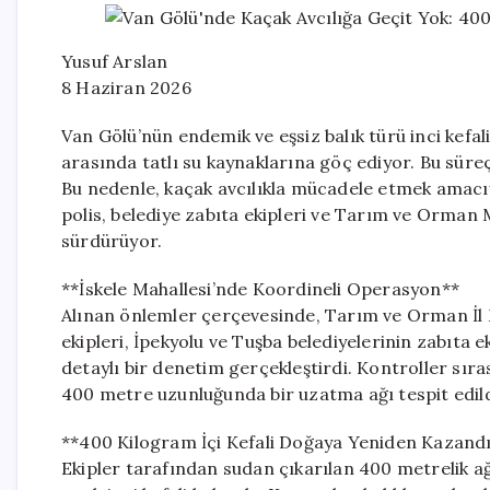
Yusuf Arslan
8 Haziran 2026
Van Gölü’nün endemik ve eşsiz balık türü inci kefa
arasında tatlı su kaynaklarına göç ediyor. Bu süre
Bu nedenle, kaçak avcılıkla mücadele etmek amacı
polis, belediye zabıta ekipleri ve Tarım ve Orman M
sürdürüyor.
**İskele Mahallesi’nde Koordineli Operasyon**
Alınan önlemler çerçevesinde, Tarım ve Orman İl 
ekipleri, İpekyolu ve Tuşba belediyelerinin zabıta ek
detaylı bir denetim gerçekleştirdi. Kontroller sıra
400 metre uzunluğunda bir uzatma ağı tespit edild
**400 Kilogram İçi Kefali Doğaya Yeniden Kazandı
Ekipler tarafından sudan çıkarılan 400 metrelik a