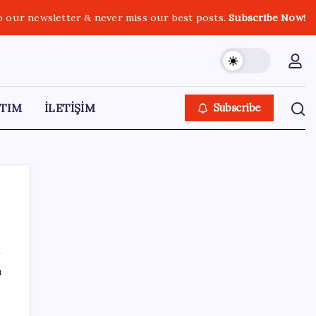
o our newsletter & never miss our best posts.
Subscribe Now!
TIM
İLETİŞİM
Subscribe
SON YAZILAR
ı
TBMM Adalet Komisyonu’nda ‘pislik’
tartışması: MHP’li Bülbül masaya yumruk