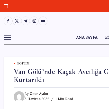
Skip
-
to
content
https://www.facebook.com/
https://twitter.com/
https://t.me/
https://www.instagram.com/
https://youtube.com/
ANA SAYFA
E
EĞITIM
Van Gölü’nde Kaçak Avcılığa Ge
Kurtarıldı
By
Onur Aydın
8 Haziran 2026
1 Min Read