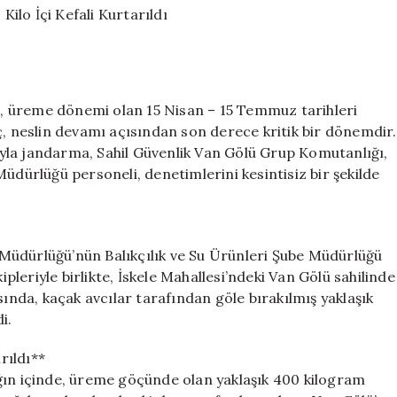
Geçit
Yok:
400
Kilo
İçi
li, üreme dönemi olan 15 Nisan – 15 Temmuz tarihleri
Kefali
Kurtarıldı
ç, neslin devamı açısından son derece kritik bir dönemdir.
için
yla jandarma, Sahil Güvenlik Van Gölü Grup Komutanlığı,
üdürlüğü personeli, denetimlerini kesintisiz bir şekilde
Müdürlüğü’nün Balıkçılık ve Su Ürünleri Şube Müdürlüğü
ipleriyle birlikte, İskele Mahallesi’ndeki Van Gölü sahilinde
sında, kaçak avcılar tarafından göle bırakılmış yaklaşık
i.
rıldı**
ğın içinde, üreme göçünde olan yaklaşık 400 kilogram