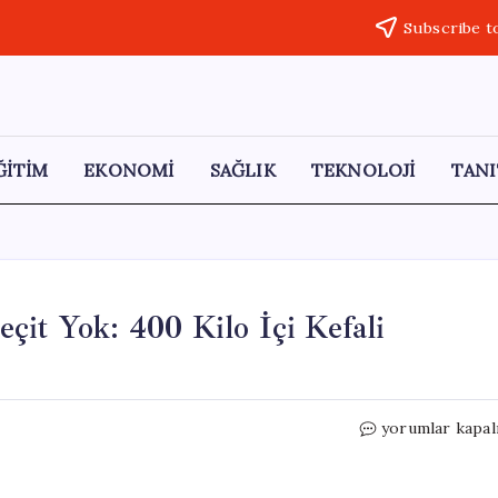
Subscribe t
ĞİTİM
EKONOMİ
SAĞLIK
TEKNOLOJİ
TANI
çit Yok: 400 Kilo İçi Kefali
Van
yorumlar kapal
Gölü’nde
Kaçak
Avcılığa