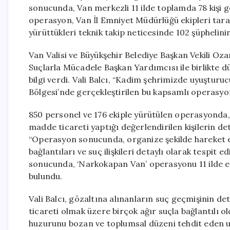
sonucunda, Van merkezli 11 ilde toplamda 78 kişi g
operasyon, Van İl Emniyet Müdürlüğü ekipleri taraf
yürüttükleri teknik takip neticesinde 102 şüphelinin 
Van Valisi ve Büyükşehir Belediye Başkan Vekili Oz
Suçlarla Mücadele Başkan Yardımcısı ile birlikte 
bilgi verdi. Vali Balcı, “Kadim şehrimizde uyuştur
Bölgesi’nde gerçekleştirilen bu kapsamlı operasy
850 personel ve 176 ekiple yürütülen operasyonda,
madde ticareti yaptığı değerlendirilen kişilerin detayl
“Operasyon sonucunda, organize şekilde hareket ede
bağlantıları ve suç ilişkileri detaylı olarak tespit 
sonucunda, ‘Narkokapan Van’ operasyonu 11 ilde eş 
bulundu.
Vali Balcı, gözaltına alınanların suç geçmişinin de
ticareti olmak üzere birçok ağır suçla bağlantılı ol
huzurunu bozan ve toplumsal düzeni tehdit eden u