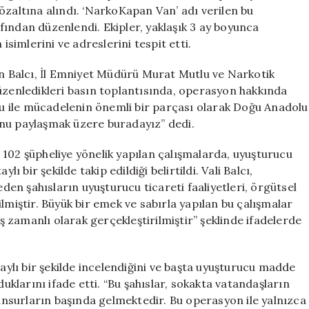
78
özaltına alındı. ‘NarkoKapan Van’ adı verilen bu
Gözaltı
ından düzenlendi. Ekipler, yaklaşık 3 ay boyunca
için
isimlerini ve adreslerini tespit etti.
an Balcı, İl Emniyet Müdürü Murat Mutlu ve Narkotik
düzenledikleri basın toplantısında, operasyon hakkında
ucu ile mücadelenin önemli bir parçası olarak Doğu Anadolu
onu paylaşmak üzere buradayız” dedi.
 102 şüpheliye yönelik yapılan çalışmalarda, uyuşturucu
ı bir şekilde takip edildiği belirtildi. Vali Balcı,
n şahısların uyuşturucu ticareti faaliyetleri, örgütsel
edilmiştir. Büyük bir emek ve sabırla yapılan bu çalışmalar
zamanlı olarak gerçekleştirilmiştir” şeklinde ifadelerde
taylı bir şekilde incelendiğini ve başta uyuşturucu madde
duklarını ifade etti. “Bu şahıslar, sokakta vatandaşların
nsurların başında gelmektedir. Bu operasyon ile yalnızca