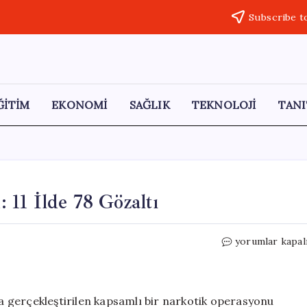
Subscribe t
ĞİTİM
EKONOMİ
SAĞLIK
TEKNOLOJİ
TANI
11 İlde 78 Gözaltı
Van’da
yorumlar kapal
Uyuşturucu
Operasyonu:
11
İlde
 gerçekleştirilen kapsamlı bir narkotik operasyonu