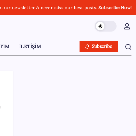
o our newsletter & never miss our best posts.
Subscribe Now!
TIM
İLETİŞİM
Subscribe
ı
SON YAZILAR
Ford’dan Verimlilik Odaklı Elektrikli Pickup:
Fathom