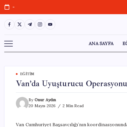
Skip
-
to
content
https://www.facebook.com/
https://twitter.com/
https://t.me/
https://www.instagram.com/
https://youtube.com/
ANA SAYFA
E
EĞITIM
Van’da Uyuşturucu Operasyonu: 
By
Onur Aydın
20 Mayıs 2026
2 Min Read
Van Cumhuriyet Başsavcılığı’nın koordinasyonunda