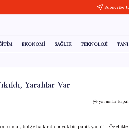
Subscribe t
ĞİTİM
EKONOMİ
SAĞLIK
TEKNOLOJİ
TANI
kıldı, Yaralılar Var
3
yorumlar kapal
İlde
Hortum
Felaketi:
Evler
rtumlar, bölge halkında büyük bir panik yarattı. Özellikle