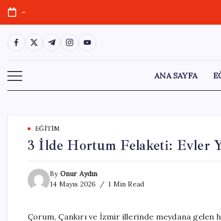
Skip
-
to
content
https://www.facebook.com/
https://twitter.com/
https://t.me/
https://www.instagram.com/
https://youtube.com/
ANA SAYFA
E
EĞITIM
3 İlde Hortum Felaketi: Evler Yı
By
Onur Aydın
14 Mayıs 2026
1 Min Read
Çorum, Çankırı ve İzmir illerinde meydana gelen ho