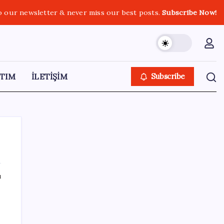
o our newsletter & never miss our best posts.
Subscribe Now!
TIM
İLETİŞİM
Subscribe
ı
SON YAZILAR
TBMM Adalet Komisyonu’nda ‘pislik’
tartışması: MHP’li Bülbül masaya yumruk