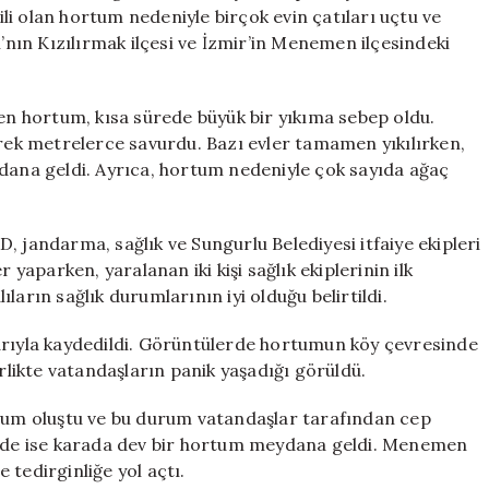
Yıkıldı,
i olan hortum nedeniyle birçok evin çatıları uçtu ve
Yaralılar
ı’nın Kızılırmak ilçesi ve İzmir’in Menemen ilçesindeki
Var
için
 hortum, kısa sürede büyük bir yıkıma sebep oldu.
erek metrelerce savurdu. Bazı evler tamamen yıkılırken,
ydana geldi. Ayrıca, hortum nedeniyle çok sayıda ağaç
, jandarma, sağlık ve Sungurlu Belediyesi itfaiye ekipleri
 yaparken, yaralanan iki kişi sağlık ekiplerinin ilk
ların sağlık durumlarının iyi olduğu belirtildi.
arıyla kaydedildi. Görüntülerde hortumun köy çevresinde
irlikte vatandaşların panik yaşadığı görüldü.
rtum oluştu ve bu durum vatandaşlar tarafından cep
sinde ise karada dev bir hortum meydana geldi. Menemen
 tedirginliğe yol açtı.