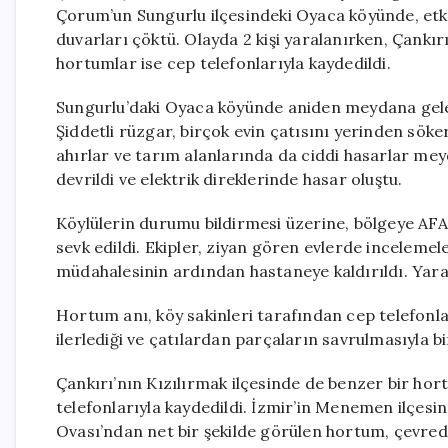
Çorum’un Sungurlu ilçesindeki Oyaca köyünde, etkil
duvarları çöktü. Olayda 2 kişi yaralanırken, Çankır
hortumlar ise cep telefonlarıyla kaydedildi.
Sungurlu’daki Oyaca köyünde aniden meydana gelen
Şiddetli rüzgar, birçok evin çatısını yerinden sök
ahırlar ve tarım alanlarında da ciddi hasarlar me
devrildi ve elektrik direklerinde hasar oluştu.
Köylülerin durumu bildirmesi üzerine, bölgeye AFAD
sevk edildi. Ekipler, ziyan gören evlerde incelemeler
müdahalesinin ardından hastaneye kaldırıldı. Yaralı
Hortum anı, köy sakinleri tarafından cep telefonl
ilerlediği ve çatılardan parçaların savrulmasıyla b
Çankırı’nın Kızılırmak ilçesinde de benzer bir ho
telefonlarıyla kaydedildi. İzmir’in Menemen ilçe
Ovası’ndan net bir şekilde görülen hortum, çevrede