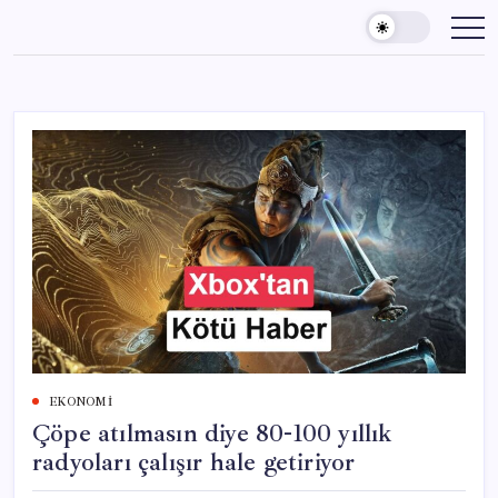
Skip
to
content
EKONOMI
Çöpe atılmasın diye 80-100 yıllık
radyoları çalışır hale getiriyor