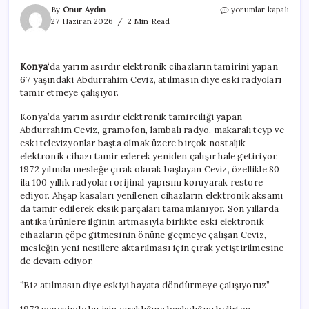
Çöpe
By
Onur Aydın
yorumlar kapalı
atılmasın
27 Haziran 2026
2 Min Read
diye
80-
100
Konya
‘da yarım asırdır elektronik cihazların tamirini yapan
yıllık
67 yaşındaki Abdurrahim Ceviz, atılmasın diye eski radyoları
radyoları
çalışır
tamir etmeye çalışıyor.
hale
getiriyor
Konya’da yarım asırdır elektronik tamirciliği yapan
için
Abdurrahim Ceviz, gramofon, lambalı radyo, makaralı teyp ve
eski televizyonlar başta olmak üzere birçok nostaljik
elektronik cihazı tamir ederek yeniden çalışır hale getiriyor.
1972 yılında mesleğe çırak olarak başlayan Ceviz, özellikle 80
ila 100 yıllık radyoları orijinal yapısını koruyarak restore
ediyor. Ahşap kasaları yenilenen cihazların elektronik aksamı
da tamir edilerek eksik parçaları tamamlanıyor. Son yıllarda
antika ürünlere ilginin artmasıyla birlikte eski elektronik
cihazların çöpe gitmesinin önüne geçmeye çalışan Ceviz,
mesleğin yeni nesillere aktarılması için çırak yetiştirilmesine
de devam ediyor.
“Biz atılmasın diye eskiyi hayata döndürmeye çalışıyoruz”