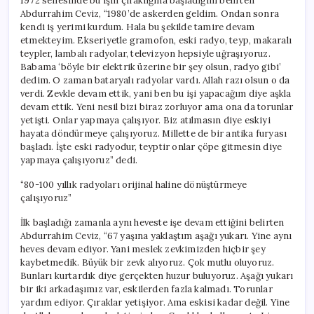
1972 senesinde bu işin çıraklığına başladığını belirten
Abdurrahim Ceviz, “1980’de askerden geldim. Ondan sonra
kendi iş yerimi kurdum. Hala bu şekilde tamire devam
etmekteyim. Ekseriyetle gramofon, eski radyo, teyp, makaralı
teypler, lambalı radyolar, televizyon hepsiyle uğraşıyoruz.
Babama ‘böyle bir elektrik üzerine bir şey olsun, radyo gibi’
dedim. O zaman bataryalı radyolar vardı. Allah razı olsun o da
verdi. Zevkle devam ettik, yani ben bu işi yapacağım diye aşkla
devam ettik. Yeni nesil bizi biraz zorluyor ama ona da torunlar
yetişti. Onlar yapmaya çalışıyor. Biz atılmasın diye eskiyi
hayata döndürmeye çalışıyoruz. Millette de bir antika furyası
başladı. İşte eski radyodur, teyptir onlar çöpe gitmesin diye
yapmaya çalışıyoruz” dedi.
“80-100 yıllık radyoları orijinal haline dönüştürmeye
çalışıyoruz”
İlk başladığı zamanla aynı heveste işe devam ettiğini belirten
Abdurrahim Ceviz, “67 yaşına yaklaştım aşağı yukarı. Yine aynı
heves devam ediyor. Yani meslek zevkimizden hiçbir şey
kaybetmedik. Büyük bir zevk alıyoruz. Çok mutlu oluyoruz.
Bunları kurtardık diye gerçekten huzur buluyoruz. Aşağı yukarı
bir iki arkadaşımız var, eskilerden fazla kalmadı. Torunlar
yardım ediyor. Çıraklar yetişiyor. Ama eskisi kadar değil. Yine