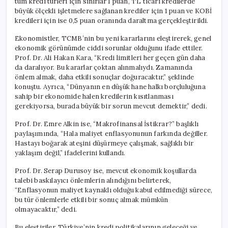
tüm kredi türleri için sınırlar 1 puan, TL ticari kredilerde
büyük ölçekli işletmelere sağlanan krediler için 1 puan ve KOBİ
kredileri için ise 0,5 puan oranında daraltma gerçekleştirildi.
Ekonomistler, TCMB’nin bu yeni kararlarını eleştirerek, genel
ekonomik görünümde ciddi sorunlar olduğunu ifade ettiler.
Prof. Dr. Ali Hakan Kara, “Kredi limitleri her geçen gün daha
da daralıyor. Bu kararlar çoktan alınmalıydı. Zamanında
önlem almak, daha etkili sonuçlar doğuracaktır,” şeklinde
konuştu. Ayrıca, “Dünyanın en düşük hane halkı borçluluğuna
sahip bir ekonomide halen kredilerin kısıtlanması
gerekiyorsa, burada büyük bir sorun mevcut demektir,” dedi.
Prof. Dr. Emre Alkin ise, “Makrofinansal İstikrar?” başlıklı
paylaşımında, “Hala maliyet enflasyonunun farkında değiller.
Hastayı boğarak ateşini düşürmeye çalışmak, sağlıklı bir
yaklaşım değil,” ifadelerini kullandı.
Prof. Dr. Serap Durusoy ise, mevcut ekonomik koşullarda
talebi baskılayıcı önlemlerin alındığını belirterek,
“Enflasyonun maliyet kaynaklı olduğu kabul edilmediği sürece,
bu tür önlemlerle etkili bir sonuç almak mümkün
olmayacaktır,” dedi.
Bu eleştiriler, Türkiye’nin kredi politikalarının geleceği ve