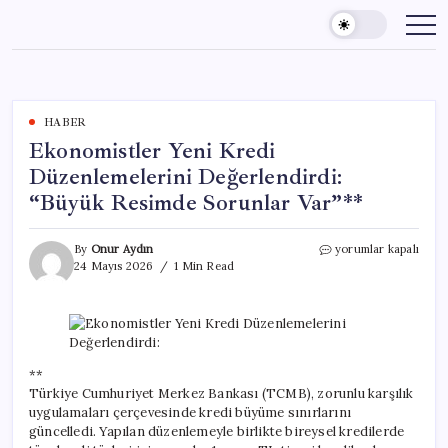
Skip
to
content
HABER
Ekonomistler Yeni Kredi
Düzenlemelerini Değerlendirdi:
“Büyük Resimde Sorunlar Var”**
Ekonomistler
By
Onur Aydın
yorumlar kapalı
Yeni
24 Mayıs 2026
1 Min Read
Kredi
Düzenlemelerini
Değerlendirdi:
“Büyük
Resimde
Sorunlar
**
Var”**
Türkiye Cumhuriyet Merkez Bankası (TCMB), zorunlu karşılık
için
uygulamaları çerçevesinde kredi büyüme sınırlarını
güncelledi. Yapılan düzenlemeyle birlikte bireysel kredilerde