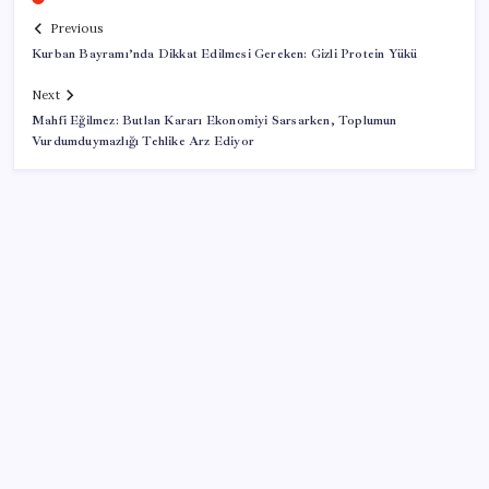
Previous
Kurban Bayramı’nda Dikkat Edilmesi Gereken: Gizli Protein Yükü
Next
Mahfi Eğilmez: Butlan Kararı Ekonomiyi Sarsarken, Toplumun
Vurdumduymazlığı Tehlike Arz Ediyor
SON YAZILAR
YENİ Partili Bülbül’den ‘sandık’ çıkışı: ‘Bir tek o kaldı
elimizde, size vermeyiz’