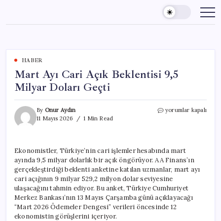
Skip
to
content
HABER
Mart Ayı Cari Açık Beklentisi 9,5
Milyar Doları Geçti
Mart
By
Onur Aydın
yorumlar kapalı
Ayı
11 Mayıs 2026
1 Min Read
Cari
Açık
Beklentisi
Ekonomistler, Türkiye’nin cari işlemler hesabında mart
9,5
ayında 9,5 milyar dolarlık bir açık öngörüyor. AA Finans’ın
Milyar
Doları
gerçekleştirdiği beklenti anketine katılan uzmanlar, mart ayı
Geçti
cari açığının 9 milyar 529,2 milyon dolar seviyesine
için
ulaşacağını tahmin ediyor. Bu anket, Türkiye Cumhuriyet
Merkez Bankası’nın 13 Mayıs Çarşamba günü açıklayacağı
“Mart 2026 Ödemeler Dengesi” verileri öncesinde 12
ekonomistin görüşlerini içeriyor.