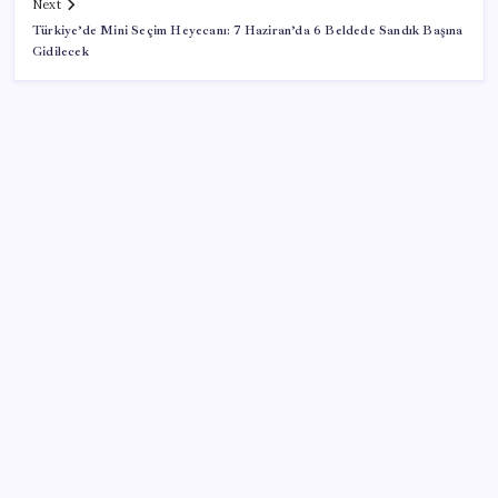
Next
Türkiye’de Mini Seçim Heyecanı: 7 Haziran’da 6 Beldede Sandık Başına
Gidilecek
SON YAZILAR
Altında yükseliş serisi bozuldu: Frene basıldı!
TBMM Adalet Komisyonu’nda ‘pislik’ tartışması:
MHP’li Bülbül masaya yumruk attı, İYİ Partili vekilin
üzerine yürüdü
Resmi Gazete’de bugün (08.08.2026)
Bellek Pazarında Yeni Dönem: HP ve Asus Çinli