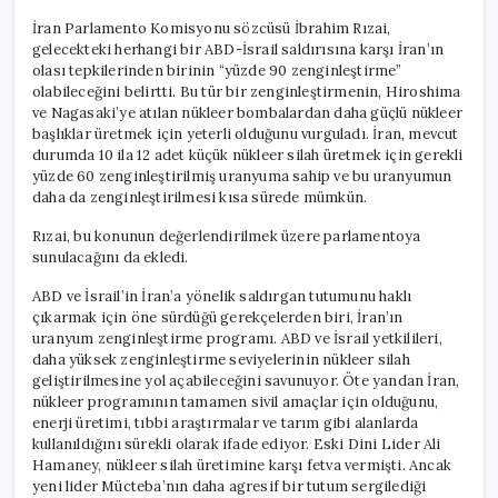
İran Parlamento Komisyonu sözcüsü İbrahim Rızai,
gelecekteki herhangi bir ABD-İsrail saldırısına karşı İran’ın
olası tepkilerinden birinin “yüzde 90 zenginleştirme”
olabileceğini belirtti. Bu tür bir zenginleştirmenin, Hiroshima
ve Nagasaki’ye atılan nükleer bombalardan daha güçlü nükleer
başlıklar üretmek için yeterli olduğunu vurguladı. İran, mevcut
durumda 10 ila 12 adet küçük nükleer silah üretmek için gerekli
yüzde 60 zenginleştirilmiş uranyuma sahip ve bu uranyumun
daha da zenginleştirilmesi kısa sürede mümkün.
Rızai, bu konunun değerlendirilmek üzere parlamentoya
sunulacağını da ekledi.
ABD ve İsrail’in İran’a yönelik saldırgan tutumunu haklı
çıkarmak için öne sürdüğü gerekçelerden biri, İran’ın
uranyum zenginleştirme programı. ABD ve İsrail yetkilileri,
daha yüksek zenginleştirme seviyelerinin nükleer silah
geliştirilmesine yol açabileceğini savunuyor. Öte yandan İran,
nükleer programının tamamen sivil amaçlar için olduğunu,
enerji üretimi, tıbbi araştırmalar ve tarım gibi alanlarda
kullanıldığını sürekli olarak ifade ediyor. Eski Dini Lider Ali
Hamaney, nükleer silah üretimine karşı fetva vermişti. Ancak
yeni lider Mücteba’nın daha agresif bir tutum sergilediği