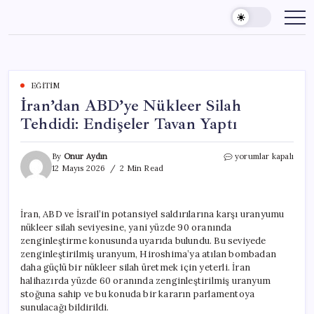
Skip
to
content
EĞITIM
İran’dan ABD’ye Nükleer Silah
Tehdidi: Endişeler Tavan Yaptı
İran’dan
By
Onur Aydın
yorumlar kapalı
ABD’ye
12 Mayıs 2026
2 Min Read
Nükleer
Silah
Tehdidi:
İran, ABD ve İsrail’in potansiyel saldırılarına karşı uranyumu
Endişeler
nükleer silah seviyesine, yani yüzde 90 oranında
Tavan
Yaptı
zenginleştirme konusunda uyarıda bulundu. Bu seviyede
için
zenginleştirilmiş uranyum, Hiroshima’ya atılan bombadan
daha güçlü bir nükleer silah üretmek için yeterli. İran
halihazırda yüzde 60 oranında zenginleştirilmiş uranyum
stoğuna sahip ve bu konuda bir kararın parlamentoya
sunulacağı bildirildi.