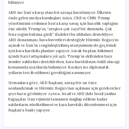
biliniyor.
ABD ise İran’a karşı olası bir savaşa hazırlanıyor. Ülkenin
önde gelen medya kuruluşları Axios, CBS ve CNN, Trump
yönetiminin ordunun İran’a karşı savaş için hazırlık yaptığını
öne sürdü. Trump’ın, “ateşkes çok zayıf bir durumda. Çok
fena yoğun bakıma girdi” ifadeleri bu iddiaları destekliyor.
ABD donanması, hava kuvvetleri desteğiyle Hürmüz Boğazı’nı
açmak ve İran’ın zenginleştirilmiş uranyumunu ele geçirmek
için kara harekâtı planları yapıyor. Ancak bu plan, hükümet
içinde bazı tartışmalara yol açtı. Trump’ın ekibinden bazı
isimler saldırıları desteklerken, kara harekâtının riskli olacağı
konusunda uyarılarda bulunuyor. Bazıları ise diplomatik
yolların tercih edilmesi gerektiğini savunuyor.
Uzmanlara göre, ABD Başkanı, savaşı bir an önce
sonlandırmak ve Hürmüz Boğazı’nın açılması için gereken her
şeye hazır görünüyor. Ayrıca, İsrail ve ABD’deki İsrail yanlısı
bağışçılar, İran rejimini tamamen mağlup edilene kadar
saldırıların sürdürülmesi ve kara harekâtı düzenlenmesi için
Başkan’a baskı yapıyor.