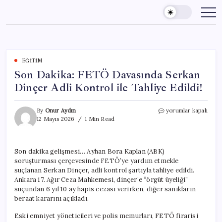
Skip
to
content
EĞITIM
Son Dakika: FETÖ Davasında Serkan
Dinçer Adli Kontrol ile Tahliye Edildi!
Son
By
Onur Aydın
yorumlar kapalı
Dakika:
12 Mayıs 2026
1 Min Read
FETÖ
Davasında
Serkan
Son dakika gelişmesi… Ayhan Bora Kaplan (ABK)
Dinçer
soruşturması çerçevesinde FETÖ’ye yardım etmekle
Adli
Kontrol
suçlanan Serkan Dinçer, adli kontrol şartıyla tahliye edildi.
ile
Ankara 17. Ağır Ceza Mahkemesi, dinçer’e “örgüt üyeliği”
Tahliye
suçundan 6 yıl 10 ay hapis cezası verirken, diğer sanıkların
Edildi!
beraat kararını açıkladı.
için
Eski emniyet yöneticileri ve polis memurları, FETÖ firarisi