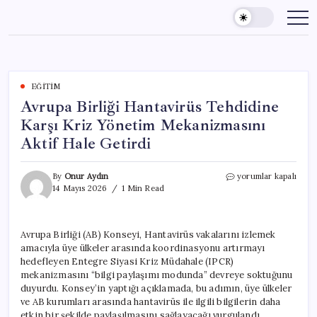
Skip
to
content
EĞITIM
Avrupa Birliği Hantavirüs Tehdidine
Karşı Kriz Yönetim Mekanizmasını
Aktif Hale Getirdi
Avrupa
By
Onur Aydın
yorumlar kapalı
Birliği
14 Mayıs 2026
1 Min Read
Hantavirüs
Tehdidine
Karşı
Avrupa Birliği (AB) Konseyi, Hantavirüs vakalarını izlemek
Kriz
amacıyla üye ülkeler arasında koordinasyonu artırmayı
Yönetim
Mekanizmasını
hedefleyen Entegre Siyasi Kriz Müdahale (IPCR)
Aktif
mekanizmasını “bilgi paylaşımı modunda” devreye soktuğunu
Hale
duyurdu. Konsey’in yaptığı açıklamada, bu adımın, üye ülkeler
Getirdi
ve AB kurumları arasında hantavirüs ile ilgili bilgilerin daha
için
etkin bir şekilde paylaşılmasını sağlayacağı vurgulandı.