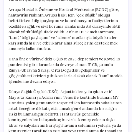
Avrupa Hastalık Önleme ve Kontrol Merkezine (ECDC) göre,
hantavirüs riskinin Avrupa halkı için “çok düşük” olduğu
belirtilirken, bilgi paylaşımı ve koordinasyon faaliyetlerinin
özellikle sağlık ve sivil koruma alanlarında AB düzeyinde aktif
olarak yürütüldüğü ifade edildi. AB’nin IPCR mekanizması,
“tam”, “bilgi paylaşımı” ve “izleme” modlarıyla büyük krizler
karşısında hızlı ve etkili karar alma süreçlerini desteklemek
amacıyla kullanılmakta.
Daha önce Türkiye’deki 6 Şubat 2023 depremleri ve Kovid-19
pandemisi gibi durumlarda devreye alınan IPCR, şu anda
Rusya-Ukrayna Savaşı, Orta Doğu’daki gelişmeler ve
göç/mülteci krizleri gibi konularla alakalı olarak “tam” modda
işlemlerine devam ediyor.
Dünya Sağlık Örgütü (DSÖ), Arjantin’den yola çıkan ve 10
Mayıs’ta Kanarya Adaları’nın Tenerife kentinde bulunan MV
Hondius yolcu gemisinde tespit edilen hantavirüs vakalarının
artabileceğine dikkat çekti, ancak genel anlamda bir salgın
riski bulunmadığını belirtti. Hantavirüs genellikle
kemirgenlerden bulaşmakta; bu virüs, kemirgenlerin dışkı,
idrar ve salyalarının karıştığı havanın solunması yoluyla ya da
kemirgenler tarafından ısırılma veya tırmalanma ile insanlara