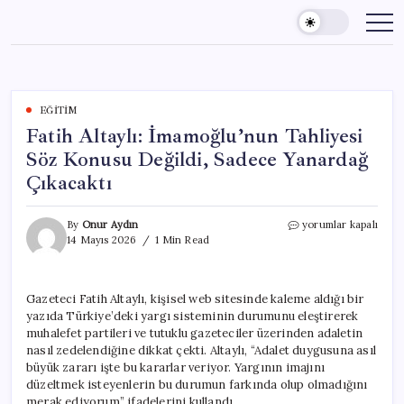
Skip
to
content
EĞITIM
Fatih Altaylı: İmamoğlu’nun Tahliyesi
Söz Konusu Değildi, Sadece Yanardağ
Çıkacaktı
Fatih
By
Onur Aydın
yorumlar kapalı
Altaylı:
14 Mayıs 2026
1 Min Read
İmamoğlu’nun
Tahliyesi
Söz
Gazeteci Fatih Altaylı, kişisel web sitesinde kaleme aldığı bir
Konusu
yazıda Türkiye’deki yargı sisteminin durumunu eleştirerek
Değildi,
Sadece
muhalefet partileri ve tutuklu gazeteciler üzerinden adaletin
Yanardağ
nasıl zedelendiğine dikkat çekti. Altaylı, “Adalet duygusuna asıl
Çıkacaktı
büyük zararı işte bu kararlar veriyor. Yargının imajını
için
düzeltmek isteyenlerin bu durumun farkında olup olmadığını
merak ediyorum” ifadelerini kullandı.