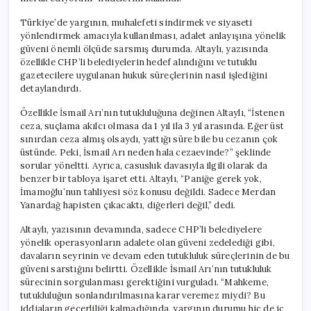
Türkiye’de yargının, muhalefeti sindirmek ve siyaseti
yönlendirmek amacıyla kullanılması, adalet anlayışına yönelik
güveni önemli ölçüde sarsmış durumda. Altaylı, yazısında
özellikle CHP’li belediyelerin hedef alındığını ve tutuklu
gazetecilere uygulanan hukuk süreçlerinin nasıl işlediğini
detaylandırdı.
Özellikle İsmail Arı’nın tutukluluğuna değinen Altaylı, “İstenen
ceza, suçlama akılcı olmasa da 1 yıl ila 3 yıl arasında. Eğer üst
sınırdan ceza almış olsaydı, yattığı süre bile bu cezanın çok
üstünde. Peki, İsmail Arı neden hala cezaevinde?” şeklinde
sorular yöneltti. Ayrıca, casusluk davasıyla ilgili olarak da
benzer bir tabloya işaret etti. Altaylı, “Paniğe gerek yok,
İmamoğlu’nun tahliyesi söz konusu değildi. Sadece Merdan
Yanardağ hapisten çıkacaktı, diğerleri değil,” dedi.
Altaylı, yazısının devamında, sadece CHP’li belediyelere
yönelik operasyonların adalete olan güveni zedelediği gibi,
davaların seyrinin ve devam eden tutukluluk süreçlerinin de bu
güveni sarstığını belirtti. Özellikle İsmail Arı’nın tutukluluk
sürecinin sorgulanması gerektiğini vurguladı. “Mahkeme,
tutukluluğun sonlandırılmasına karar veremez miydi? Bu
iddiaların geçerliliği kalmadığında, yargının durumu hiç de iç