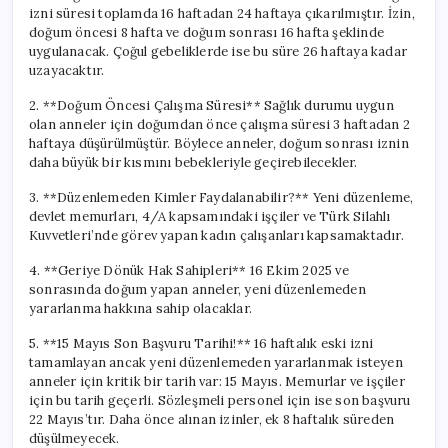
Uyarısı
izni süresi toplamda 16 haftadan 24 haftaya çıkarılmıştır. İzin,
için
doğum öncesi 8 hafta ve doğum sonrası 16 hafta şeklinde
uygulanacak. Çoğul gebeliklerde ise bu süre 26 haftaya kadar
uzayacaktır.
2. **Doğum Öncesi Çalışma Süresi** Sağlık durumu uygun
olan anneler için doğumdan önce çalışma süresi 3 haftadan 2
haftaya düşürülmüştür. Böylece anneler, doğum sonrası iznin
daha büyük bir kısmını bebekleriyle geçirebilecekler.
3. **Düzenlemeden Kimler Faydalanabilir?** Yeni düzenleme,
devlet memurları, 4/A kapsamındaki işçiler ve Türk Silahlı
Kuvvetleri’nde görev yapan kadın çalışanları kapsamaktadır.
4. **Geriye Dönük Hak Sahipleri** 16 Ekim 2025 ve
sonrasında doğum yapan anneler, yeni düzenlemeden
yararlanma hakkına sahip olacaklar.
5. **15 Mayıs Son Başvuru Tarihi!** 16 haftalık eski izni
tamamlayan ancak yeni düzenlemeden yararlanmak isteyen
anneler için kritik bir tarih var: 15 Mayıs. Memurlar ve işçiler
için bu tarih geçerli. Sözleşmeli personel için ise son başvuru
22 Mayıs’tır. Daha önce alınan izinler, ek 8 haftalık süreden
düşülmeyecek.