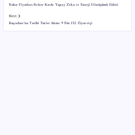
Bakır Fiyatları Rekor Kırdı: Yapay Zeka ve Enerji Dönüşümü Etkisi
Next
Kuşadası’na Tarihi Turist Akını: 9 Bin 132 Ziyaretçi
SON YAZILAR
TBMM Adalet Komisyonu’nda ‘pislik’ tartışması:
MHP’li Bülbül masaya yumruk attı, İYİ Partili vekilin
üzerine yürüdü
Resmi Gazete’de bugün (08.08.2026)
Bellek Pazarında Yeni Dönem: HP ve Asus Çinli