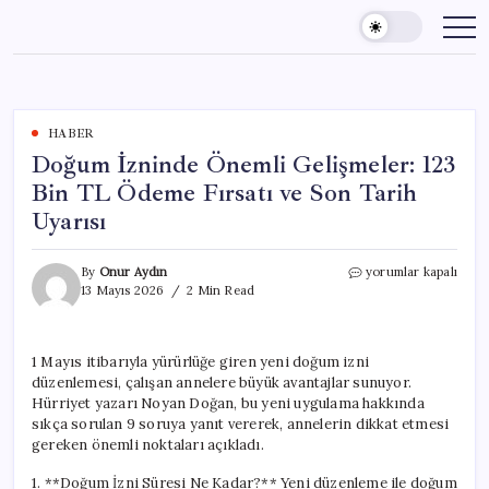
Skip
to
content
HABER
Doğum İzninde Önemli Gelişmeler: 123
Bin TL Ödeme Fırsatı ve Son Tarih
Uyarısı
Doğum
By
Onur Aydın
yorumlar kapalı
İzninde
13 Mayıs 2026
2 Min Read
Önemli
Gelişmeler:
123
1 Mayıs itibarıyla yürürlüğe giren yeni doğum izni
Bin
düzenlemesi, çalışan annelere büyük avantajlar sunuyor.
TL
Ödeme
Hürriyet yazarı Noyan Doğan, bu yeni uygulama hakkında
Fırsatı
sıkça sorulan 9 soruya yanıt vererek, annelerin dikkat etmesi
ve
gereken önemli noktaları açıkladı.
Son
Tarih
1. **Doğum İzni Süresi Ne Kadar?** Yeni düzenleme ile doğum