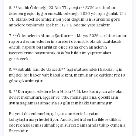
6. **Analık Ödeneği 123 Bin TL’yi Aştı** SGK tarafından
ödenen geçici iş göremezlik ödeneği, 2026 yılı için günlük 734
TL olarak belirlenmiştir. Bu yeni doğum izni süresine göre
annelere toplamda 123 bin 312 TL ödeme yapılacaktır.
7. **Ödemelerin Alınma Şartları** 1 Mayıs 2026 tarihine kadar
raporu devam edenlerin süreleri otomatik olarak uzatılacak.
Ancak, raporu bu tarihten önce sona eren annelerin
işverenlerine başvurarak SGK’ya bildirim yaptırmaları
gerekecek.
8. **Babalık İzni de Uzatıldı** İşçi statüsündeki babalar için
müjdeli bir haber var; babalık izni, memurlar ile eşitlenerek 10
güne çıkarılmıştır.
9. **Koruyucu Ailelere İzin Hakkı** İlk kez koruyucu aile olan
devlet memurları, işçiler ve TSK mensuplarına, çocukların
uyum sağlaması amacıyla 10 gün izin hakkı tanınmıştır.
Bu yeni düzenlemeler, çalışan annelerin hayatını
kolaylaştırmayı hedefliyor. Ancak, belirtilen tarihlere dikkat
ederek haklarınızı almak için süreci zamanında takip etmeniz
önemlidir.