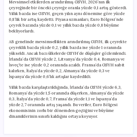
Mevsimsel etkilerden arındırılmış GSYH, 2026’nın ilk
çeyreğinde bir önceki çeyreğe oranla yüzde 0,1 artış gösterdi.
Yıllık bazda ise GSYH, geçen yılın aynı dönemine göre yüzde
0,8’lik bir artış kaydetti. Piyasa uzmanları, Euro Bölgesi’nde
çeyrek bazında yüzde 0,1 ve yıllık bazda yüzde 0,8 büyüme
bekliyorlardı.
AB genelinde mevsimsellikten arındırılmış GSYH, ilk çeyrekte
çeyreklik bazda yüzde 0,2, yıllık bazda ise yüzde 1 oranında
yükseldi. Ancak bazı ülkelerde GSYH’de düşüşler gözlemlendi.
İrlanda’da GSYH yüzde 2, Litvanya’da yüzde 0,4, Romanya ve
İsveç’te ise yüzde 0,2 oranında azaldı. Fransa’da GSYH sabit
kalırken, İtalya’da yüzde 0,2, Almanya’da yüzde 0,3 ve
İspanya’da yüzde 0,6’lık artışlar kaydedildi.
Yıllık bazda karşılaştırıldığında, İrlanda’da GSYH yüzde 6,3,
Romanya’da yüzde 1,5 oranında düşerken, Almanya’da yüzde
0,3, İtalya’da yüzde 0,7, Fransa’da yüzde 1,1 ve İspanya’da
yüzde 2,7 oranında artış yaşandı. Bu veriler, Euro Bölgesi
ekonomisinin zorlu bir dönemden geçtiğini ve büyüme
dinamiklerinin sınırlı kaldığını ortaya koyuyor.