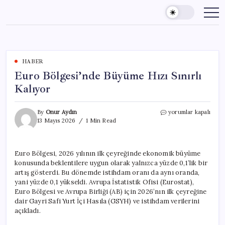
Skip
to
content
HABER
Euro Bölgesi’nde Büyüme Hızı Sınırlı
Kalıyor
Euro
By
Onur Aydın
yorumlar kapalı
Bölgesi’nde
13 Mayıs 2026
1 Min Read
Büyüme
Hızı
Sınırlı
Euro Bölgesi, 2026 yılının ilk çeyreğinde ekonomik büyüme
Kalıyor
konusunda beklentilere uygun olarak yalnızca yüzde 0,1’lik bir
için
artış gösterdi. Bu dönemde istihdam oranı da aynı oranda,
yani yüzde 0,1 yükseldi. Avrupa İstatistik Ofisi (Eurostat),
Euro Bölgesi ve Avrupa Birliği (AB) için 2026’nın ilk çeyreğine
dair Gayri Safi Yurt İçi Hasıla (GSYH) ve istihdam verilerini
açıkladı.