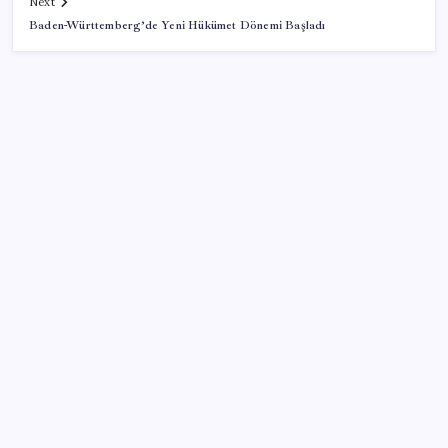
Next
Baden-Württemberg’de Yeni Hükümet Dönemi Başladı
SON YAZILAR
Ford’dan Verimlilik Odaklı Elektrikli Pickup: Fathom
YENİ Partili Bülbül’den ‘sandık’ çıkışı: ‘Bir tek o kaldı
elimizde, size vermeyiz’
5.2 ton üretimle köprübaşı liderliği sırtladı
Google Health Verileri Artık Apple Health ile
Eşleşebiliyor