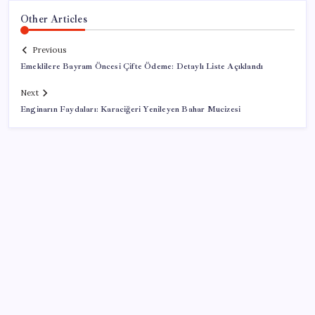
Other Articles
Previous
Emeklilere Bayram Öncesi Çifte Ödeme: Detaylı Liste Açıklandı
Next
Enginarın Faydaları: Karaciğeri Yenileyen Bahar Mucizesi
SON YAZILAR
TBMM Adalet Komisyonu’nda ‘pislik’ tartışması:
MHP’li Bülbül masaya yumruk attı, İYİ Partili vekilin