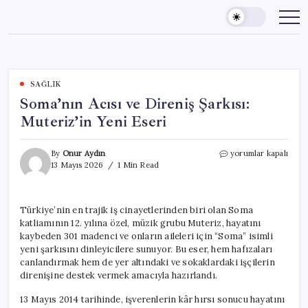
Skip
to
content
SAĞLIK
Soma’nın Acısı ve Direniş Şarkısı:
Muteriz’in Yeni Eseri
Soma’nın
By
Onur Aydın
yorumlar kapalı
Acısı
13 Mayıs 2026
1 Min Read
ve
Direniş
Şarkısı:
Türkiye’nin en trajik iş cinayetlerinden biri olan Soma
Muteriz’in
katliamının 12. yılına özel, müzik grubu Muteriz, hayatını
Yeni
Eseri
kaybeden 301 madenci ve onların aileleri için “Soma” isimli
için
yeni şarkısını dinleyicilere sunuyor. Bu eser, hem hafızaları
canlandırmak hem de yer altındaki ve sokaklardaki işçilerin
direnişine destek vermek amacıyla hazırlandı.
13 Mayıs 2014 tarihinde, işverenlerin kâr hırsı sonucu hayatını