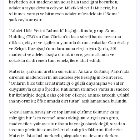
kaybeden 301 madencinin acısı hala tazeliğini korurken,
adalet arayışı devam ediyor. Müzik kolektifi Muteriz, bu
silinmez yarayı ve bitmeyen adalet mücadelesini “Soma”
şarkısıyla anıyor.
“Adalet Hâlâ Yerini Bulmadı” başlığı altında, grup, Soma
Holding CEO’su Can Gürkan’ın kısa süreli hapis cezasına
dikkat çekiyor ve işçilerin yanında duran avukatlar Can Atalay
ve Selçuk Kozağaçlı’nın durumunu eleştiriyor. Şarkı, 301
madenci ve aileleri başta olmak üzere, yerin altında ve
sokaklarda direnen tüm emekçilere ithaf edildi.
Muteriz, şarkının üretim sürecinin, Ankara Kurtuluş Parkı’nda
direnen madencilerin mücadelesiyle kesiştiğini belirterek,
“Onların bize tekrar hatırlattığı o güçlü dayanışma ve zafer
duygusuyla çalıp söyledik. Katliamın silinmez yarasını sadece
bir üzüntüyle değil, daha çok bir öfkeyle anmak istedik. Çünkü
inanıyoruz ki; öfke umudu diri tutar.” açıklamasında bulundu.
Yoksullaşma, savaşlar ve toplumsal çürüme iklimine karşı
müziğin bir “ses verme” aracı olduğunu vurgulayan grup,
madencileri yalnızca bir ilham kaynağı olarak değil, sıradan
insanın gücünün temsilcileri olarak gördüklerini ifade etti.
Muteriz, İstanbul merkezli çalışmalarına devam ederken,