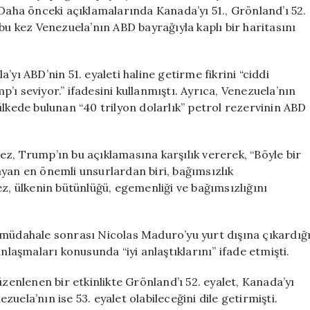
Olarak
 Daha önceki açıklamalarında Kanada’yı 51., Grönland’ı 52.
Duyurdu
bu kez Venezuela’nın ABD bayrağıyla kaplı bir haritasını
için
yı ABD’nin 51. eyaleti haline getirme fikrini “ciddi
ı seviyor.” ifadesini kullanmıştı. Ayrıca, Venezuela’nın
ülkede bulunan “40 trilyon dolarlık” petrol rezervinin ABD
z, Trump’ın bu açıklamasına karşılık vererek, “Böyle bir
ayan en önemli unsurlardan biri, bağımsızlık
ez, ülkenin bütünlüğü, egemenliği ve bağımsızlığını
 müdahale sonrası Nicolas Maduro’yu yurt dışına çıkardığ
nlaşmaları konusunda “iyi anlaştıklarını” ifade etmişti.
nlenen bir etkinlikte Grönland’ı 52. eyalet, Kanada’yı
ezuela’nın ise 53. eyalet olabileceğini dile getirmişti.