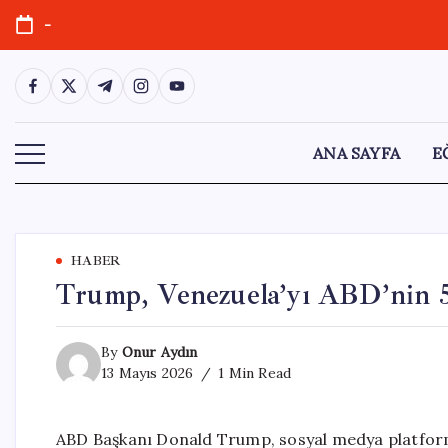
Skip
-
to
content
https://www.facebook.com/
https://twitter.com/
https://t.me/
https://www.instagram.com/
https://youtube.com/
ANA SAYFA
E
HABER
Trump, Venezuela’yı ABD’nin 5
By
Onur Aydın
13 Mayıs 2026
1 Min Read
ABD Başkanı Donald Trump, sosyal medya platformu