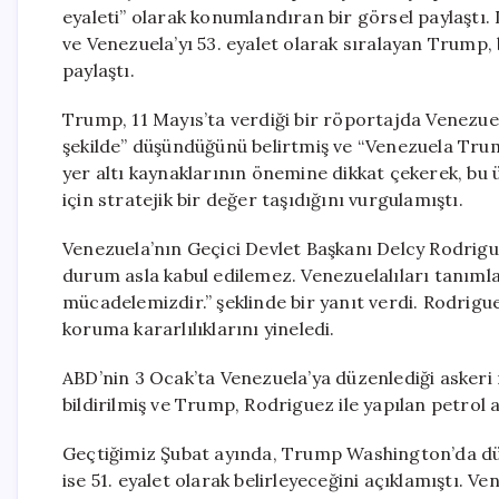
eyaleti” olarak konumlandıran bir görsel paylaştı.
ve Venezuela’yı 53. eyalet olarak sıralayan Trump, 
paylaştı.
Trump, 11 Mayıs’ta verdiği bir röportajda Venezuela’
şekilde” düşündüğünü belirtmiş ve “Venezuela Trump’
yer altı kaynaklarının önemine dikkat çekerek, bu 
için stratejik bir değer taşıdığını vurgulamıştı.
Venezuela’nın Geçici Devlet Başkanı Delcy Rodrigue
durum asla kabul edilemez. Venezuelalıları tanıml
mücadelemizdir.” şeklinde bir yanıt verdi. Rodrigu
koruma kararlılıklarını yineledi.
ABD’nin 3 Ocak’ta Venezuela’ya düzenlediği askeri
bildirilmiş ve Trump, Rodriguez ile yapılan petrol a
Geçtiğimiz Şubat ayında, Trump Washington’da düze
ise 51. eyalet olarak belirleyeceğini açıklamıştı. Ven