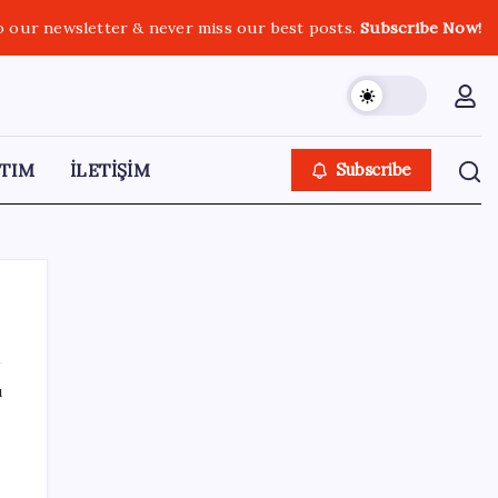
o our newsletter & never miss our best posts.
Subscribe Now!
TIM
İLETİŞİM
Subscribe
ı
SON YAZILAR
YENİ Partili Bülbül’den ‘sandık’ çıkışı: ‘Bir
tek o kaldı elimizde, size vermeyiz’