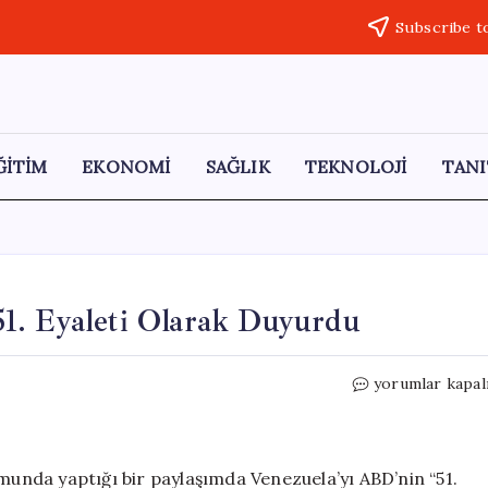
Subscribe t
ĞİTİM
EKONOMİ
SAĞLIK
TEKNOLOJİ
TANI
1. Eyaleti Olarak Duyurdu
Trump,
yorumlar kapal
Venezuela’yı
ABD’nin
51.
Eyaleti
nda yaptığı bir paylaşımda Venezuela’yı ABD’nin “51.