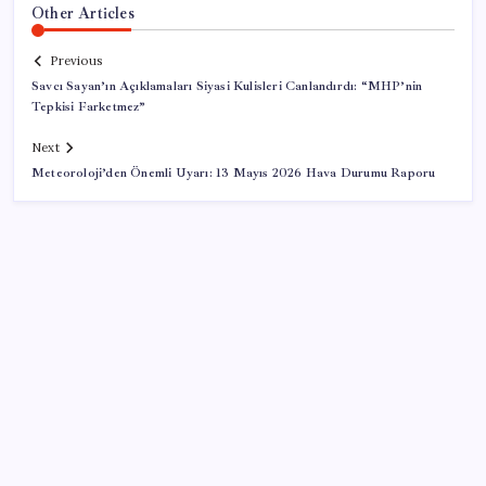
Other Articles
Previous
Savcı Sayan’ın Açıklamaları Siyasi Kulisleri Canlandırdı: “MHP’nin
Tepkisi Farketmez”
Next
Meteoroloji’den Önemli Uyarı: 13 Mayıs 2026 Hava Durumu Raporu
SON YAZILAR
TBMM Adalet Komisyonu’nda ‘pislik’ tartışması: