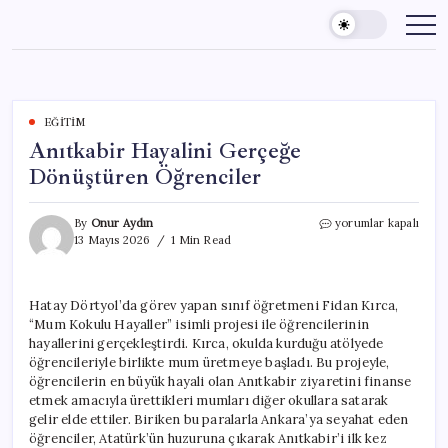
Skip
to
content
EĞITIM
Anıtkabir Hayalini Gerçeğe
Dönüştüren Öğrenciler
Anıtkabir
By
Onur Aydın
yorumlar kapalı
Hayalini
13 Mayıs 2026
1 Min Read
Gerçeğe
Dönüştüren
Öğrenciler
Hatay Dörtyol’da görev yapan sınıf öğretmeni Fidan Kırca,
için
“Mum Kokulu Hayaller” isimli projesi ile öğrencilerinin
hayallerini gerçekleştirdi. Kırca, okulda kurduğu atölyede
öğrencileriyle birlikte mum üretmeye başladı. Bu projeyle,
öğrencilerin en büyük hayali olan Anıtkabir ziyaretini finanse
etmek amacıyla ürettikleri mumları diğer okullara satarak
gelir elde ettiler. Biriken bu paralarla Ankara’ya seyahat eden
öğrenciler, Atatürk’ün huzuruna çıkarak Anıtkabir’i ilk kez