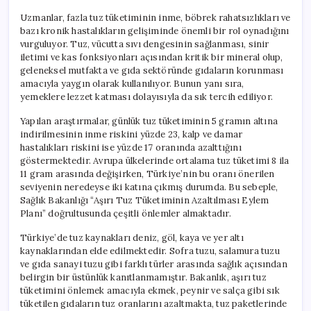
Uzmanlar, fazla tuz tüketiminin inme, böbrek rahatsızlıkları ve
bazı kronik hastalıkların gelişiminde önemli bir rol oynadığını
vurguluyor. Tuz, vücutta sıvı dengesinin sağlanması, sinir
iletimi ve kas fonksiyonları açısından kritik bir mineral olup,
geleneksel mutfakta ve gıda sektöründe gıdaların korunması
amacıyla yaygın olarak kullanılıyor. Bunun yanı sıra,
yemeklere lezzet katması dolayısıyla da sık tercih ediliyor.
Yapılan araştırmalar, günlük tuz tüketiminin 5 gramın altına
indirilmesinin inme riskini yüzde 23, kalp ve damar
hastalıkları riskini ise yüzde 17 oranında azalttığını
göstermektedir. Avrupa ülkelerinde ortalama tuz tüketimi 8 ila
11 gram arasında değişirken, Türkiye’nin bu oranı önerilen
seviyenin neredeyse iki katına çıkmış durumda. Bu sebeple,
Sağlık Bakanlığı “Aşırı Tuz Tüketiminin Azaltılması Eylem
Planı” doğrultusunda çeşitli önlemler almaktadır.
Türkiye’de tuz kaynakları deniz, göl, kaya ve yer altı
kaynaklarından elde edilmektedir. Sofra tuzu, salamura tuzu
ve gıda sanayi tuzu gibi farklı türler arasında sağlık açısından
belirgin bir üstünlük kanıtlanmamıştır. Bakanlık, aşırı tuz
tüketimini önlemek amacıyla ekmek, peynir ve salça gibi sık
tüketilen gıdaların tuz oranlarını azaltmakta, tuz paketlerinde