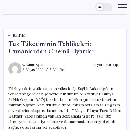
Skip
to
content
EĞITIM
Tuz Tüketiminin Tehlikeleri:
Uzmanlardan Önemli Uyarılar
Tuz
By
Onur Aydın
yorumlar kapalı
Tüketiminin
13 Mayıs 2026
2 Min Read
Tehlikeleri:
Uzmanlardan
Önemli
Türkiye’de tuz tüketiminin yüksekliği, Sağlık Bakanlığı’nın
Uyarılar
verilerine göre endişe verici bir durum oluşturuyor. Dünya
için
Sağlık Örgütü (DSÖ) tarafından önerilen günlük tuz tüketim
miktarı 5 gram iken, Türkiye’de bu rakam ortalama 10,2 gram
seviyelerine ulaşmış durumda. “11-17 Mayıs Dünya Tuza Dikkat
Haftası” kapsamında yapılan açıklamalara göre, aşırı tuz
alımı, yüksek tansiyon, kalp ve damar hastalıkları gibi ciddi
sağlık sorunlarına yol açabiliyor.